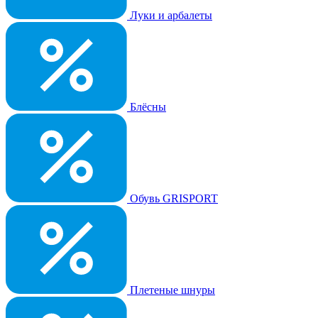
Луки и арбалеты
Блёсны
Обувь GRISPORT
Плетеные шнуры