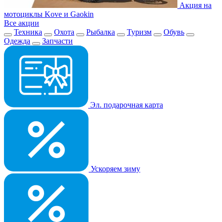
Акция на
мотоциклы Kove и Gaokin
Все акции
Техника
Охота
Рыбалка
Туризм
Обувь
Одежда
Запчасти
Эл. подарочная карта
Ускоряем зиму