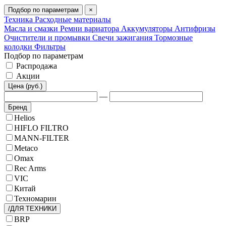
Подбор по параметрам
×
Техника
Расходные материалы
Масла и смазки
Ремни вариатора
Аккумуляторы
Антифризы
Очистители и промывки
Свечи зажигания
Тормозные
колодки
Фильтры
Подбор по параметрам
Распродажа
Акции
Цена (руб.)
—
Бренд
Helios
HIFLO FILTRO
MANN-FILTER
Metaco
Omax
Rec Arms
VIC
Китай
Техномарин
/ДЛЯ ТЕХНИКИ
BRP