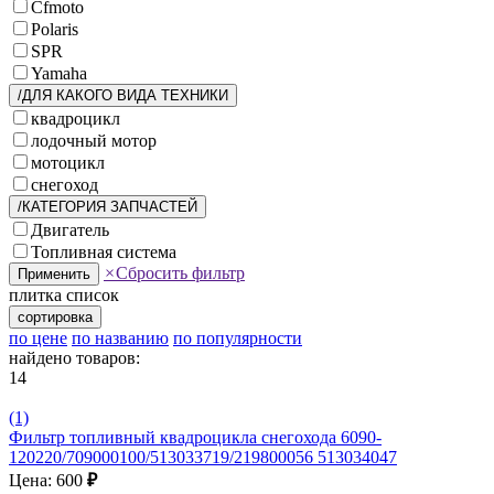
Cfmoto
Polaris
SPR
Yamaha
/ДЛЯ КАКОГО ВИДА ТЕХНИКИ
квадроцикл
лодочный мотор
мотоцикл
снегоход
/КАТЕГОРИЯ ЗАПЧАСТЕЙ
Двигатель
Топливная система
×
Сбросить фильтр
Применить
плитка
список
сортировка
по цене
по названию
по популярности
найдено товаров:
14
(1)
Фильтр топливный квадроцикла снегохода 6090-
120220/709000100/513033719/219800056 513034047
Цена: 600
₽