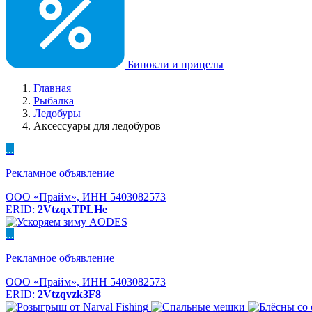
Бинокли и прицелы
Главная
Рыбалка
Ледобуры
Аксессуары для ледобуров
...
Рекламное объявление
ООО «Прайм», ИНН 5403082573
ERID:
2VtzqxTPLHe
...
Рекламное объявление
ООО «Прайм», ИНН 5403082573
ERID:
2Vtzqvzk3F8