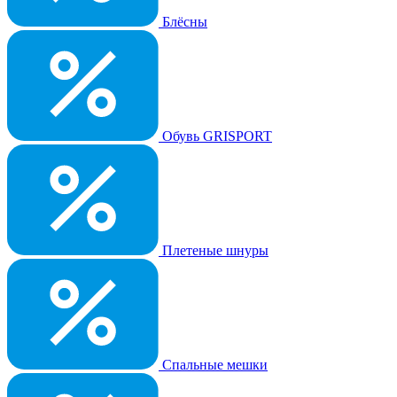
Блёсны
Обувь GRISPORT
Плетеные шнуры
Спальные мешки