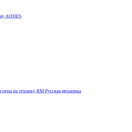
иму AODES
 цена на технику RM Русская механика