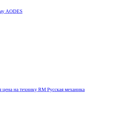
иму AODES
 цена на технику RM Русская механика