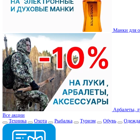
Манки для о
Арбалеты, л
Все акции
Техника
Охота
Рыбалка
Туризм
Обувь
Одежд