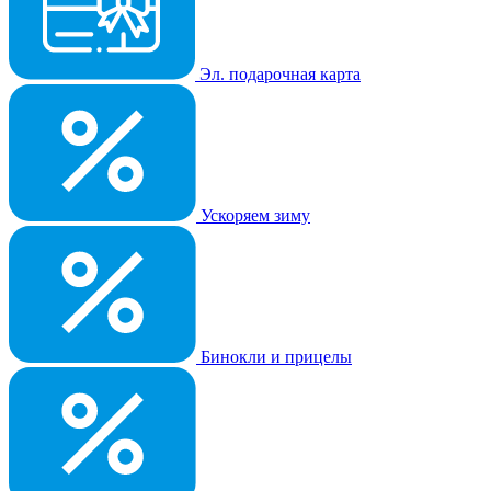
Эл. подарочная карта
Ускоряем зиму
Бинокли и прицелы