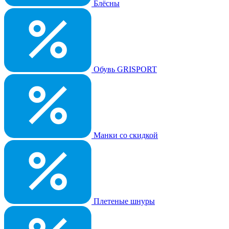
Блёсны
Обувь GRISPORT
Манки со скидкой
Плетеные шнуры