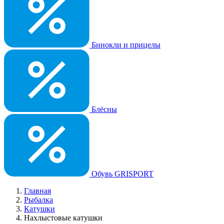
Бинокли и прицелы
Блёсны
Обувь GRISPORT
Главная
Рыбалка
Катушки
Нахлыстовые катушки