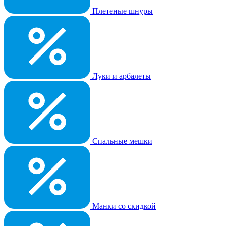
Плетеные шнуры
Луки и арбалеты
Спальные мешки
Манки со скидкой