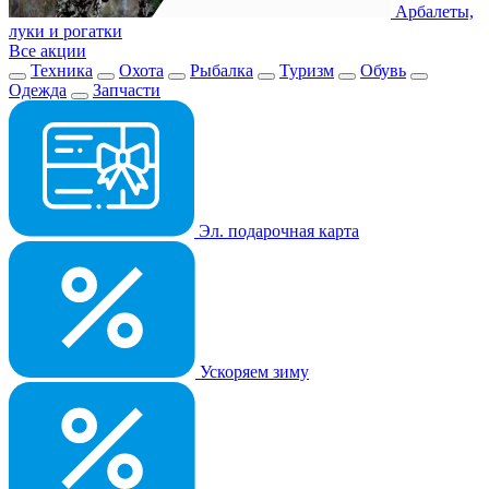
Арбалеты,
луки и рогатки
Все акции
Техника
Охота
Рыбалка
Туризм
Обувь
Одежда
Запчасти
Эл. подарочная карта
Ускоряем зиму