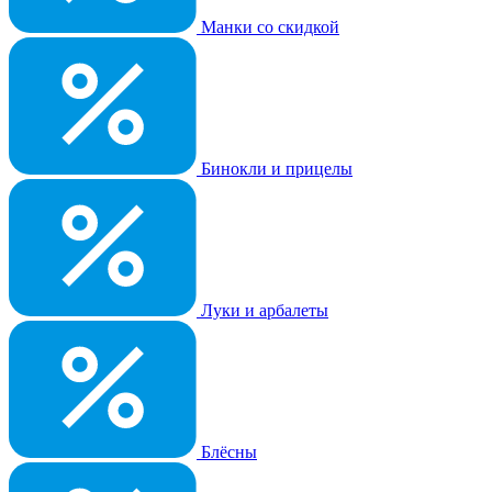
Манки со скидкой
Бинокли и прицелы
Луки и арбалеты
Блёсны