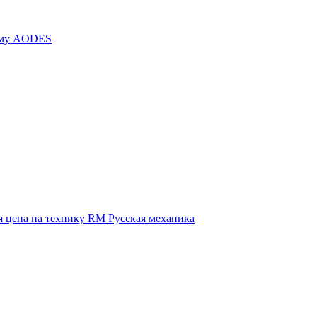
иму AODES
 цена на технику RM Русская механика