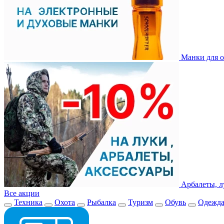
Манки для о
Арбалеты, л
Все акции
Техника
Охота
Рыбалка
Туризм
Обувь
Одежд