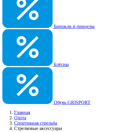
Бинокли и прицелы
Блёсны
Обувь GRISPORT
Главная
Охота
Спортивная стрельба
Стрелковые аксессуары