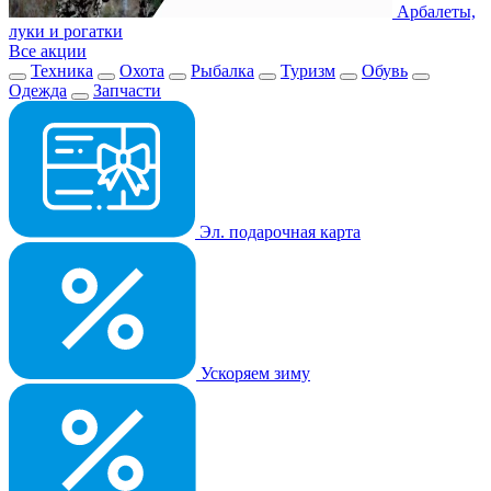
Арбалеты,
луки и рогатки
Все акции
Техника
Охота
Рыбалка
Туризм
Обувь
Одежда
Запчасти
Эл. подарочная карта
Ускоряем зиму