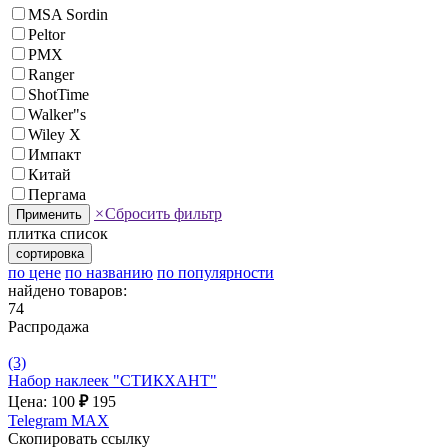
MSA Sоrdin
Peltor
PMX
Ranger
ShotTime
Walker"s
Wiley X
Импакт
Китай
Пергама
×
Сбросить фильтр
Применить
плитка
список
сортировка
по цене
по названию
по популярности
найдено товаров:
74
Распродажа
(3)
Набор наклеек "СТИКХАНТ"
Цена: 100
₽
195
Telegram
MAX
Скопировать ссылку