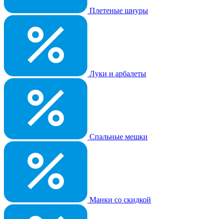
Плетеные шнуры
Луки и арбалеты
Спальные мешки
Манки со скидкой