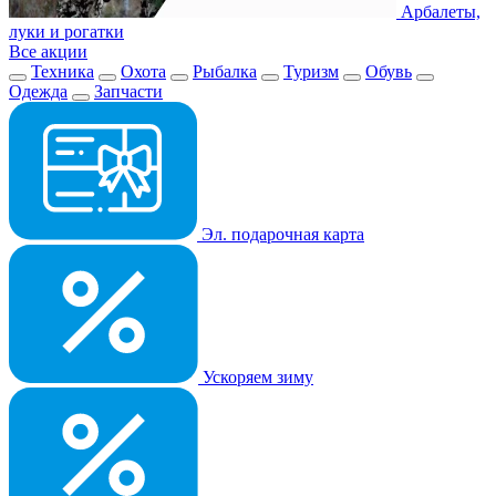
Арбалеты,
луки и рогатки
Все акции
Техника
Охота
Рыбалка
Туризм
Обувь
Одежда
Запчасти
Эл. подарочная карта
Ускоряем зиму