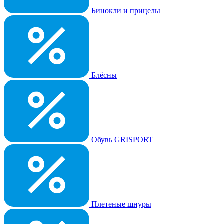
Бинокли и прицелы
Блёсны
Обувь GRISPORT
Плетеные шнуры