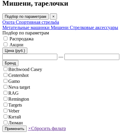
Мишени, тарелочки
Подбор по параметрам
×
Охота
Спортивная стрельба
Метательные машинки
Мишени
Стрелковые аксессуары
Подбор по параметрам
Распродажа
Акции
Цена (руб.)
—
Бренд
Birchwood Casey
Centershot
Gamo
Neva target
RAG
Remington
Targets
Veber
Китай
Люман
×
Сбросить фильтр
Применить