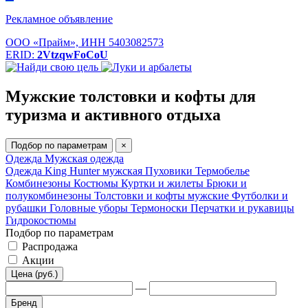
Рекламное объявление
ООО «Прайм», ИНН 5403082573
ERID:
2VtzqwFoCoU
Мужские толстовки и кофты для
туризма и активного отдыха
Подбор по параметрам
×
Одежда
Мужская одежда
Одежда King Hunter мужская
Пуховики
Термобелье
Комбинезоны
Костюмы
Куртки и жилеты
Брюки и
полукомбинезоны
Толстовки и кофты мужские
Футболки и
рубашки
Головные уборы
Термоноски
Перчатки и рукавицы
Гидрокостюмы
Подбор по параметрам
Распродажа
Акции
Цена (руб.)
—
Бренд