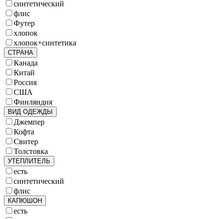
синтетический
флис
Футер
хлопок
хлопок+синтетика
СТРАНА
Канада
Китай
Россия
США
Финляндия
ВИД ОДЕЖДЫ
Джемпер
Кофта
Свитер
Толстовка
УТЕПЛИТЕЛЬ
есть
синтетический
флис
КАПЮШОН
есть