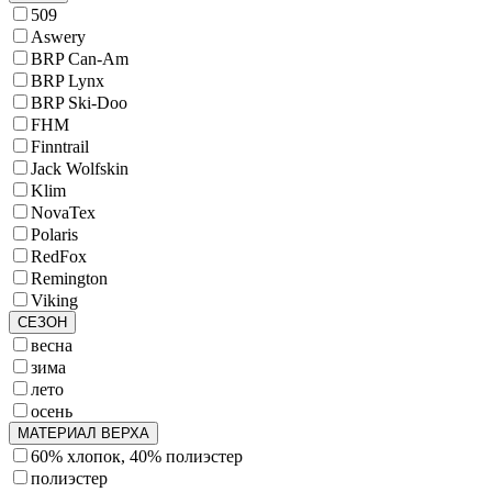
509
Aswery
BRP Can-Am
BRP Lynx
BRP Ski-Doo
FHM
Finntrail
Jack Wolfskin
Klim
NovaTex
Polaris
RedFox
Remington
Viking
СЕЗОН
весна
зима
лето
осень
МАТЕРИАЛ ВЕРХА
60% хлопок, 40% полиэстер
полиэстер