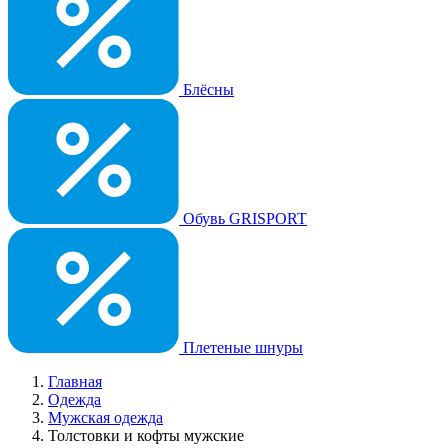
Блёсны
Обувь GRISPORT
Плетеные шнуры
Главная
Одежда
Мужская одежда
Толстовки и кофты мужские