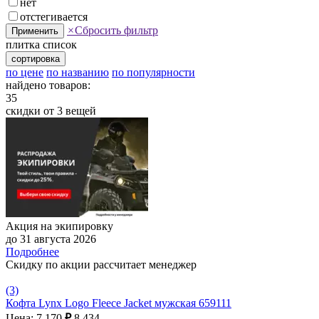
нет
отстегивается
×
Сбросить фильтр
Применить
плитка
список
сортировка
по цене
по названию
по популярности
найдено товаров:
35
скидки от 3 вещей
Акция на экипировку
до 31 августа 2026
Подробнее
Скидку по акции рассчитает менеджер
(3)
Кофта Lynx Logo Fleece Jacket мужская 659111
Цена: 7 170
₽
8 434