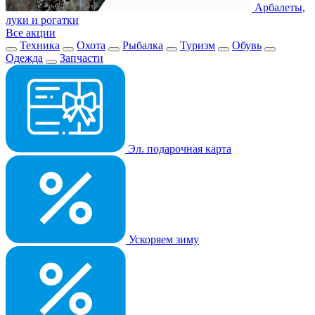
Арбалеты,
луки и рогатки
Все акции
Техника
Охота
Рыбалка
Туризм
Обувь
Одежда
Запчасти
Эл. подарочная карта
Ускоряем зиму