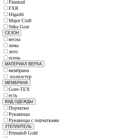
Finntrail
FXR
Higashi
Major Craft
Sitka Gear
СЕЗОН
весна
зима
лето
осень
МАТЕРИАЛ ВЕРХА
мембрана
полиэстер
МЕМБРАНА
Gore-TEX
есть
ВИД ОДЕЖДЫ
Перчатки
Рукавицы
Рукавицы с перчатками
УТЕПЛИТЕЛЬ
Primaloft Gold