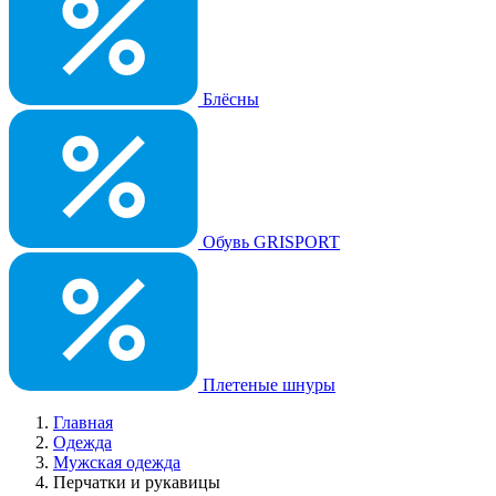
Блёсны
Обувь GRISPORT
Плетеные шнуры
Главная
Одежда
Мужская одежда
Перчатки и рукавицы