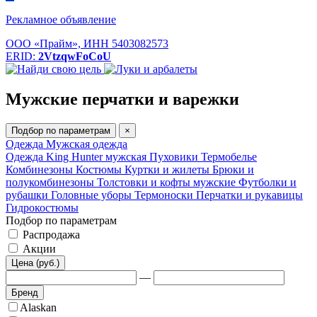
Рекламное объявление
ООО «Прайм», ИНН 5403082573
ERID:
2VtzqwFoCoU
Мужские перчатки и варежки
Подбор по параметрам
×
Одежда
Мужская одежда
Одежда King Hunter мужская
Пуховики
Термобелье
Комбинезоны
Костюмы
Куртки и жилеты
Брюки и
полукомбинезоны
Толстовки и кофты мужские
Футболки и
рубашки
Головные уборы
Термоноски
Перчатки и рукавицы
Гидрокостюмы
Подбор по параметрам
Распродажа
Акции
Цена (руб.)
—
Бренд
Alaskan