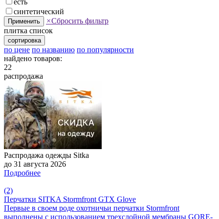
есть
синтетический
×
Сбросить фильтр
Применить
плитка
список
сортировка
по цене
по названию
по популярности
найдено товаров:
22
распродажа
Распродажа одежды Sitka
до 31 августа 2026
Подробнее
(2)
Перчатки SITKA Stormfront GTX Glove
Первые в своем роде охотничьи перчатки Stormfront
выполнены с использованием трехслойной мембраны GORE-