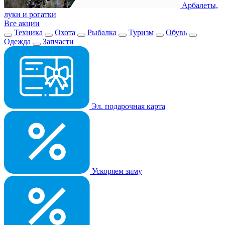
Арбалеты,
луки и рогатки
Все акции
Техника
Охота
Рыбалка
Туризм
Обувь
Одежда
Запчасти
Эл. подарочная карта
Ускоряем зиму