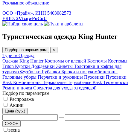
Рекламное объявление
ООО «Прайм», ИНН 5403082573
ERID:
2VtzqwFoCoU
Туристическая одежда King Hunter
Подбор по параметрам
×
Туризм
Одежда
Одежда King Hunter
Костюмы от клещей
Костюмы
Костюмы
Triton
Куртки
Дождевики
Жилеты
Толстовки и кофты для
туризма
Футболки
Рубашки
Брюки и полукомбинезоны
Головные уборы
Перчатки и руковицы
Пуховики
Пуховики
Bask
Комбинезоны
Термобелье
Термобелье Bask
Термоноски
Ремни и пояса
Средства для ухода за одеждой
Подбор по параметрам
Распродажа
Акции
Цена (руб.)
—
СЕЗОН
весна