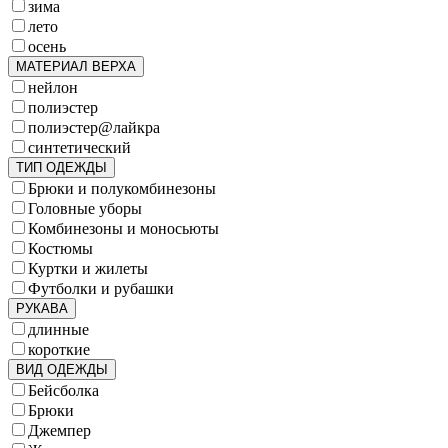
зима
лето
осень
МАТЕРИАЛ ВЕРХА
нейлон
полиэстер
полиэстер@лайкра
синтетический
ТИП ОДЕЖДЫ
Брюки и полукомбинезоны
Головные уборы
Комбинезоны и моносьюты
Костюмы
Куртки и жилеты
Футболки и рубашки
РУКАВА
длинные
короткие
ВИД ОДЕЖДЫ
Бейсболка
Брюки
Джемпер