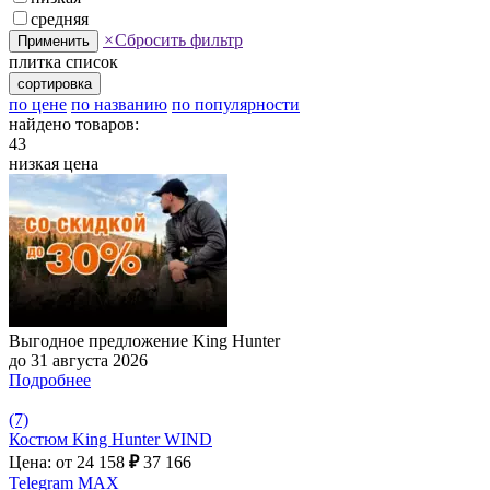
средняя
×
Сбросить фильтр
Применить
плитка
список
сортировка
по цене
по названию
по популярности
найдено товаров:
43
низкая цена
Выгодное предложение King Hunter
до 31 августа 2026
Подробнее
(7)
Костюм King Hunter WIND
Цена: от 24 158
₽
37 166
Telegram
MAX