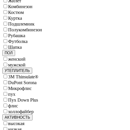
Жилет
Комбинезон
Костюм
Куртка
Подшлемник
Полукомбинезон
Рубашка
Футболка
Шапка
ПОЛ
женский
мужской
УТЕПЛИТЕЛЬ
3M Thinsulate®
DuPont Sorona
Микрофлис
пух
Пух Down Plus
флис
холлофайбер
АКТИВНОСТЬ
высокая
низкая