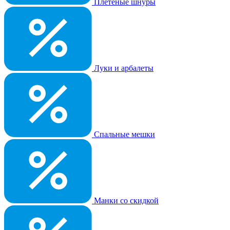
Плетеные шнуры
Луки и арбалеты
Спальные мешки
Манки со скидкой