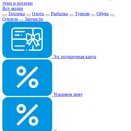
луки и рогатки
Все акции
Техника
Охота
Рыбалка
Туризм
Обувь
Одежда
Запчасти
Эл. подарочная карта
Ускоряем зиму