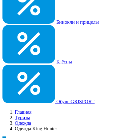
Бинокли и прицелы
Блёсны
Обувь GRISPORT
Главная
Туризм
Одежда
Одежда King Hunter