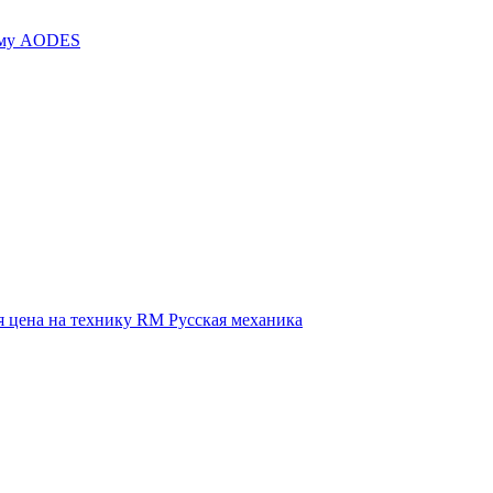
иму AODES
 цена на технику RM Русская механика