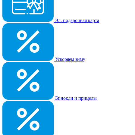
Эл. подарочная карта
Ускоряем зиму
Бинокли и прицелы