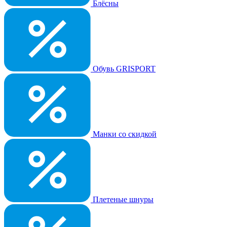
Блёсны
Обувь GRISPORT
Манки со скидкой
Плетеные шнуры