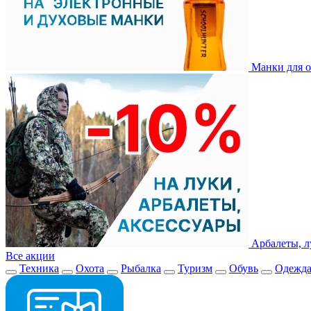
Манки для о
Арбалеты, л
Все акции
Техника
Охота
Рыбалка
Туризм
Обувь
Одежд