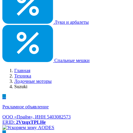
Луки и арбалеты
Спальные мешки
Главная
Техника
Лодочные моторы
Suzuki
...
Рекламное объявление
ООО «Прайм», ИНН 5403082573
ERID:
2VtzqxTPLHe
...