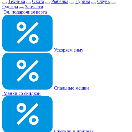
Техника
Охота
Рыбалка
Туризм
Обувь
Одежда
Запчасти
Эл. подарочная карта
Ускоряем зиму
Спальные мешки
Манки со скидкой
Бинокли и прицелы