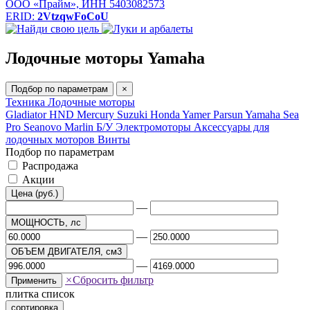
ООО «Прайм», ИНН 5403082573
ERID:
2VtzqwFoCoU
Лодочные моторы Yamaha
Подбор по параметрам
×
Техника
Лодочные моторы
Gladiator
HND
Mercury
Suzuki
Honda
Yamer
Parsun
Yamaha
Sea
Pro
Seanovo
Marlin
Б/У
Электромоторы
Аксессуары для
лодочных моторов
Винты
Подбор по параметрам
Распродажа
Акции
Цена (руб.)
—
МОЩНОСТЬ, лс
—
ОБЪЕМ ДВИГАТЕЛЯ, см3
—
×
Сбросить фильтр
Применить
плитка
список
сортировка