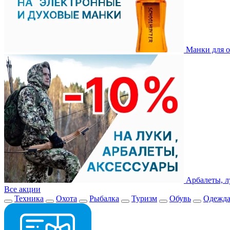
Манки для о
Арбалеты, л
Все акции
Техника
Охота
Рыбалка
Туризм
Обувь
Одежд