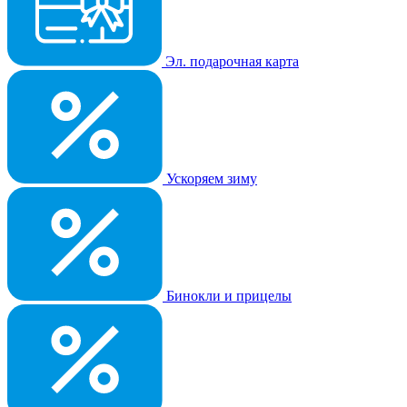
Эл. подарочная карта
Ускоряем зиму
Бинокли и прицелы