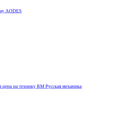
иму AODES
 цена на технику RM Русская механика