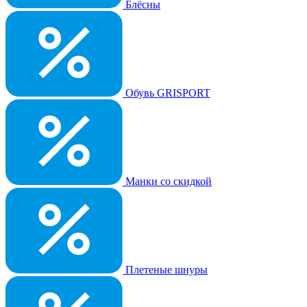
Блёсны
Обувь GRISPORT
Манки со скидкой
Плетеные шнуры