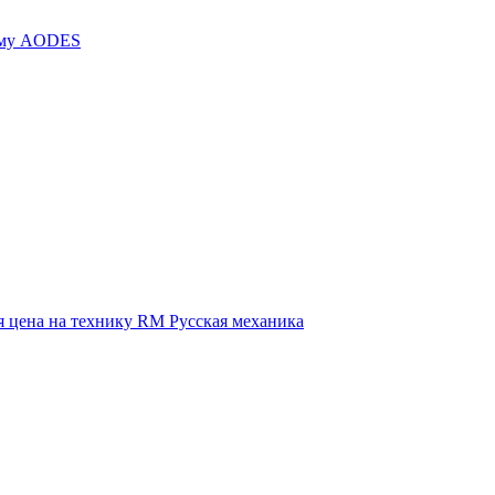
иму AODES
 цена на технику RM Русская механика