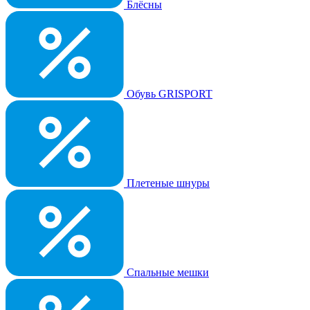
Блёсны
Обувь GRISPORT
Плетеные шнуры
Спальные мешки