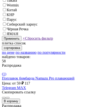
Takara
Wormix
Китай
КНР
Парус
Сибирский хариус
Чёрная Речка
ЯМАН
×
Сбросить фильтр
Применить
плитка
список
сортировка
по цене
по названию
по популярности
найдено товаров:
58
Распродажа
(1)
Поплавок бомбарда Namazu Pro плавающий
Цена: от 59
₽
117
Telegram
MAX
Скопировать ссылку
В корзину
Распродажа