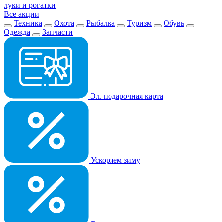
луки и рогатки
Все акции
Техника
Охота
Рыбалка
Туризм
Обувь
Одежда
Запчасти
Эл. подарочная карта
Ускоряем зиму