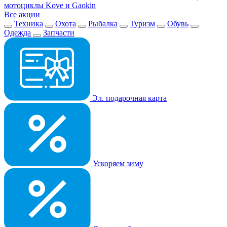
мотоциклы Kove и Gaokin
Все акции
Техника
Охота
Рыбалка
Туризм
Обувь
Одежда
Запчасти
Эл. подарочная карта
Ускоряем зиму