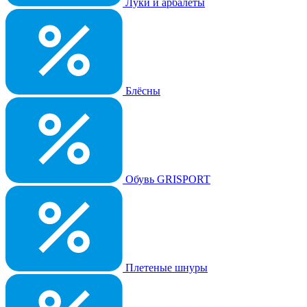
Луки и арбалеты
Блёсны
Обувь GRISPORT
Плетеные шнуры