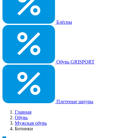
Блёсны
Обувь GRISPORT
Плетеные шнуры
Главная
Обувь
Мужская обувь
Ботинки