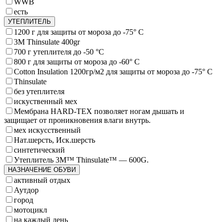
WWB
есть
УТЕПЛИТЕЛЬ
1200 г для защиты от мороза до -75° C
3M Thinsulate 400gr
700 г утеплителя до -50 °C
800 г для защиты от мороза до -60° C
Cotton Insulation 1200гр/м2 для защиты от мороза до -75° C
Thinsulate
без утеплителя
искуственный мех
Мембрана HARD-TEX позволяет ногам дышать и
защищает от проникновения влаги внутрь.
мех искусственный
Нат.шерсть, Иск.шерсть
синтетический
Утеплитель 3M™ Thinsulate™ — 600G.
НАЗНАЧЕНИЕ ОБУВИ
активный отдых
Аутдор
город
мотоцикл
на каждый день