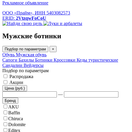
Рекламное объявление
ООО «Прайм», ИНН 5403082573
ERID:
2VtzqwFoCoU
Мужские ботинки
Подбор по параметрам
×
Обувь
Мужская обувь
Сапоги
Бахилы
Ботинки
Кроссовки
Кеды туристические
Сандалии
Вейдерсы
Подбор по параметрам
Распродажа
Акции
Цена (руб.)
—
Бренд
AKU
Baffin
Chiruca
Dolomite
Editex