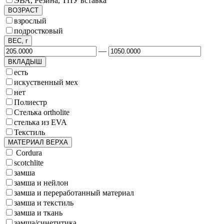
ЭВА, Резина, ТПУ вставка
ВОЗРАСТ
взрослый
подростковый
ВЕС, г
—
ВКЛАДЫШ
есть
искуственный мех
нет
Полиестр
Стелька ortholite
стелька из EVA
Текстиль
МАТЕРИАЛ ВЕРХА
Cordura
scotchlite
замша
замша и нейлон
замша и переработанный материал
замша и текстиль
замша и ткань
замша/синетитика