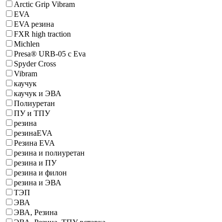
Arctic Grip Vibram
EVA
EVA резина
FXR high traction
Michlen
Presa® URB-05 с Eva
Spyder Cross
Vibram
каучук
каучук и ЭВА
Полиуретан
ПУ и ТПУ
резина
резинаEVA
Резина EVA
резина и полиуретан
резина и ПУ
резина и филон
резина и ЭВА
ТЭП
ЭВА
ЭВА, Резина