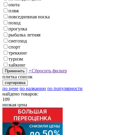
охота
пляж
повседневная носка
поход
прогулка
рыбалка летняя
снегоход
спорт
треккинг
туризм
хайкинг
×
Сбросить фильтр
Применить
плитка
список
сортировка
по цене
по названию
по популярности
найдено товаров:
109
низкая цена