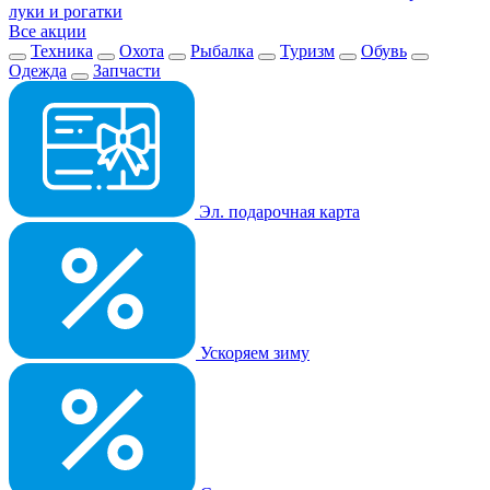
луки и рогатки
Все акции
Техника
Охота
Рыбалка
Туризм
Обувь
Одежда
Запчасти
Эл. подарочная карта
Ускоряем зиму