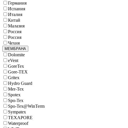
Германия
Испания
Италия
Китай
Малазия
Россия
Россия
Чехия
МЕМБРАНА
Dolomite
eVent
GoreTex
Gore-TEX
Gritex
Hydro Guard
Mer-Tex
Spotex
Spo-Tex
Spo-Tex@WinTerm
Sympatex
TEXAPORE
Waterproof