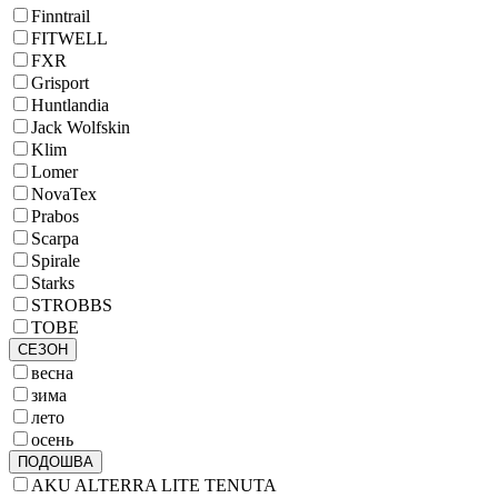
Finntrail
FITWELL
FXR
Grisport
Huntlandia
Jack Wolfskin
Klim
Lomer
NovaTex
Prabos
Scarpa
Spirale
Starks
STROBBS
TOBE
СЕЗОН
весна
зима
лето
осень
ПОДОШВА
AKU ALTERRA LITE TENUTA