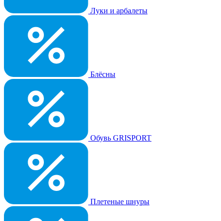
Луки и арбалеты
Блёсны
Обувь GRISPORT
Плетеные шнуры