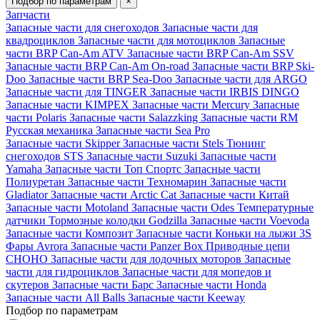
Подбор по параметрам
×
Запчасти
Запасные части для снегоходов
Запасные части для
квадроциклов
Запасные части для мотоциклов
Запасные
части BRP Can-Am ATV
Запасные части BRP Can-Am SSV
Запасные части BRP Can-Am On-road
Запасные части BRP Ski-
Doo
Запасные части BRP Sea-Doo
Запасные части для ARGO
Запасные части для TINGER
Запасные части IRBIS DINGO
Запасные части KIMPEX
Запасные части Mercury
Запасные
части Polaris
Запасные части Salazzking
Запасные части RM
Русская механика
Запасные части Sea Pro
Запасные части Skipper
Запасные части Stels
Тюнинг
снегоходов STS
Запасные части Suzuki
Запасные части
Yamaha
Запасные части Топ Спортс
Запасные части
Полиуретан
Запасные части Техномарин
Запасные части
Gladiator
Запасные части Arctic Cat
Запасные части Китай
Запасные части Motoland
Запасные части Odes
Температурные
датчики
Тормозные колодки Godzilla
Запасные части Voevoda
Запасные части Композит
Запасные части Коньки на лыжи 3S
Фары Avrora
Запасные части Panzer Box
Приводные цепи
CHOHO
Запасные части для лодочных моторов
Запасные
части для гидроциклов
Запасные части для мопедов и
скутеров
Запасные части Барс
Запасные части Honda
Запасные части All Balls
Запасные части Keeway
Подбор по параметрам