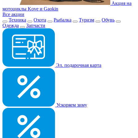
Акция на
мотоциклы Kove и Gaokin
Все акции
Техника
Охота
Рыбалка
Туризм
Обувь
Одежда
Запчасти
Эл. подарочная карта
Ускоряем зиму