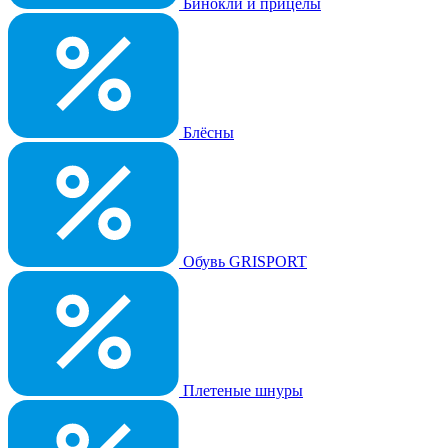
Бинокли и прицелы
Блёсны
Обувь GRISPORT
Плетеные шнуры