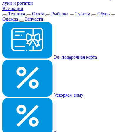
луки и рогатки
Все акции
Техника
Охота
Рыбалка
Туризм
Обувь
Одежда
Запчасти
Эл. подарочная карта
Ускоряем зиму