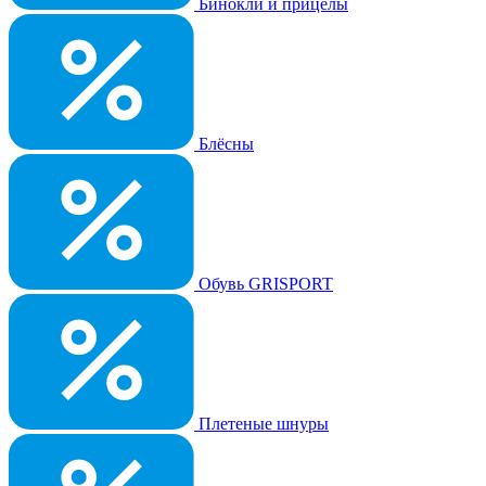
Бинокли и прицелы
Блёсны
Обувь GRISPORT
Плетеные шнуры