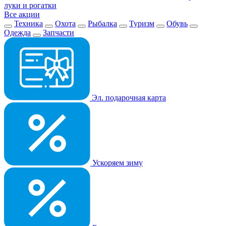
луки и рогатки
Все акции
Техника
Охота
Рыбалка
Туризм
Обувь
Одежда
Запчасти
Эл. подарочная карта
Ускоряем зиму