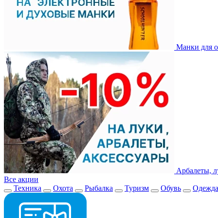
Манки для о
Арбалеты, л
Все акции
Техника
Охота
Рыбалка
Туризм
Обувь
Одежд