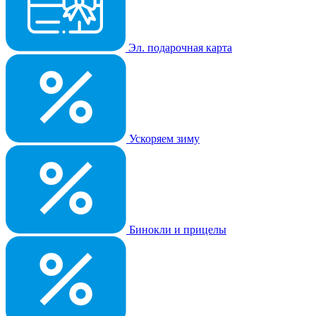
Эл. подарочная карта
Ускоряем зиму
Бинокли и прицелы