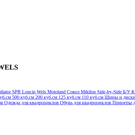
 WELS
diator
SPR
Loncin
Wels
Motoland
Сокол
Mikilon
Side-by-Side
Б/У
К
куб.см
500 куб.см
200 куб.см
125 куб.см
110 куб.см
Шины и диск
ов
Одежда для квадроциклов
Обувь для квадроциклов
Прицепы д