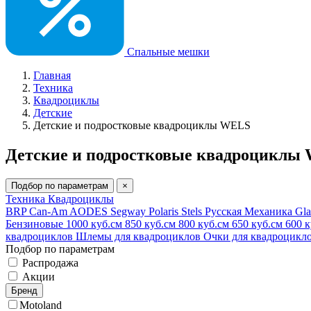
Спальные мешки
Главная
Техника
Квадроциклы
Детские
Детские и подростковые квадроциклы WELS
Детские и подростковые квадроциклы
Подбор по параметрам
×
Техника
Квадроциклы
BRP Can-Am
AODES
Segway
Polaris
Stels
Русская Механика
Gla
Бензиновые
1000 куб.см
850 куб.см
800 куб.см
650 куб.см
600 
квадроциклов
Шлемы для квадроциклов
Очки для квадроцикл
Подбор по параметрам
Распродажа
Акции
Бренд
Motoland