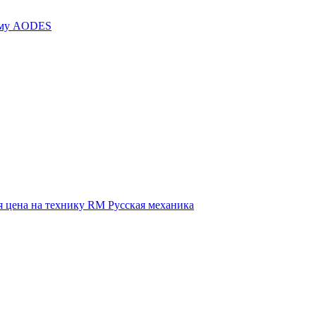
иму AODES
 цена на технику RM Русская механика