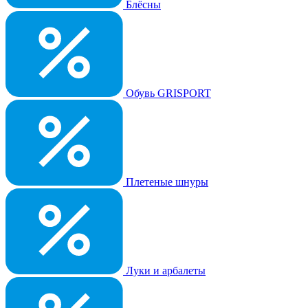
Блёсны
Обувь GRISPORT
Плетеные шнуры
Луки и арбалеты