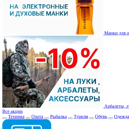
Манки для о
Арбалеты, л
Все акции
Техника
Охота
Рыбалка
Туризм
Обувь
Одежд