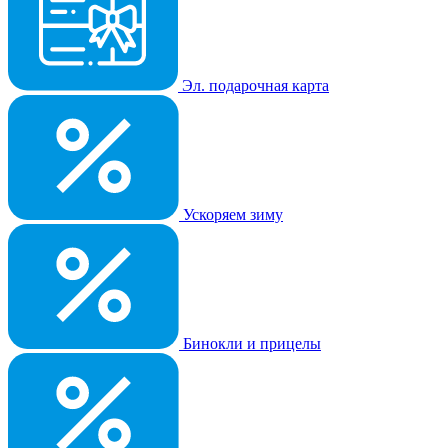
Эл. подарочная карта
Ускоряем зиму
Бинокли и прицелы