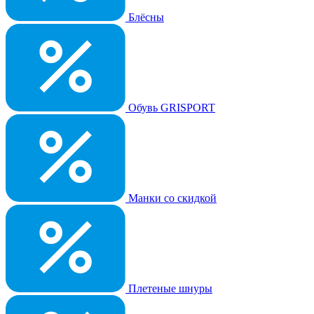
Блёсны
Обувь GRISPORT
Манки со скидкой
Плетеные шнуры