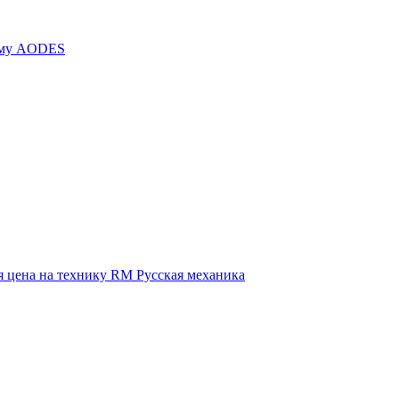
иму AODES
 цена на технику RM Русская механика