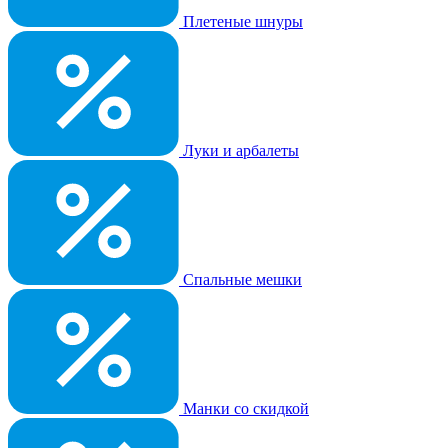
Плетеные шнуры
Луки и арбалеты
Спальные мешки
Манки со скидкой