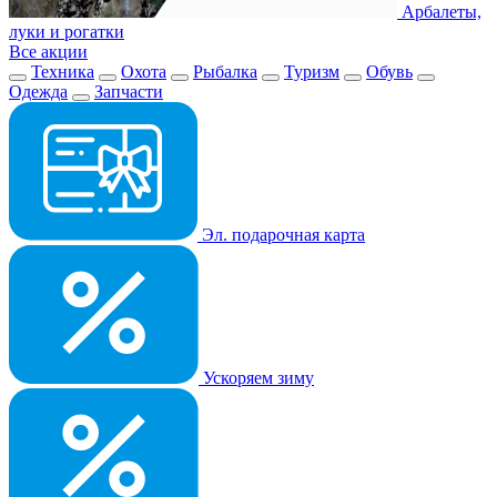
Арбалеты,
луки и рогатки
Все акции
Техника
Охота
Рыбалка
Туризм
Обувь
Одежда
Запчасти
Эл. подарочная карта
Ускоряем зиму