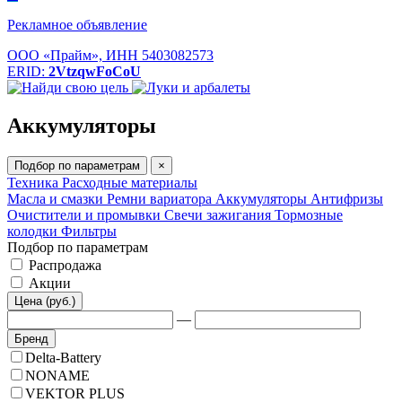
Рекламное объявление
ООО «Прайм», ИНН 5403082573
ERID:
2VtzqwFoCoU
Аккумуляторы
Подбор по параметрам
×
Техника
Расходные материалы
Масла и смазки
Ремни вариатора
Аккумуляторы
Антифризы
Очистители и промывки
Свечи зажигания
Тормозные
колодки
Фильтры
Подбор по параметрам
Распродажа
Акции
Цена (руб.)
—
Бренд
Delta-Battery
NONAME
VEKTOR PLUS