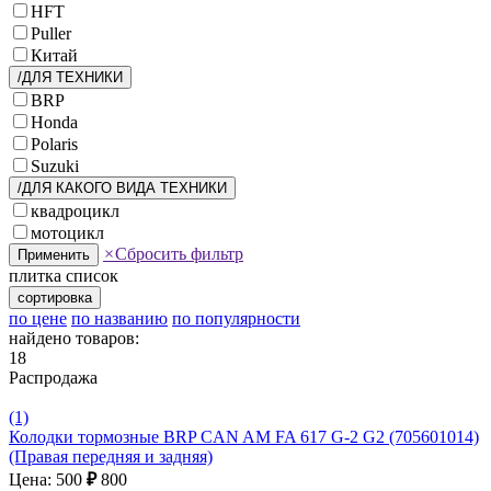
HFT
Puller
Китай
/ДЛЯ ТЕХНИКИ
BRP
Honda
Polaris
Suzuki
/ДЛЯ КАКОГО ВИДА ТЕХНИКИ
квадроцикл
мотоцикл
×
Сбросить фильтр
Применить
плитка
список
сортировка
по цене
по названию
по популярности
найдено товаров:
18
Распродажа
(1)
Колодки тормозные BRP CAN AM FA 617 G-2 G2 (705601014)
(Правая передняя и задняя)
Цена: 500
₽
800