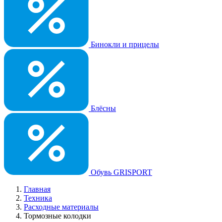
Бинокли и прицелы
Блёсны
Обувь GRISPORT
Главная
Техника
Расходные материалы
Тормозные колодки