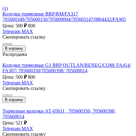
(1)
Колодки тормозные BRP/RM/FA317
705600349/705600150/705600004/705601147/0804432/FA905
Цена: 500
₽
800
Telegram
MAX
Скопировать ссылку
В корзину
Распродажа
Колодки тормозные G1 BRP OUTLAN/RENEG/COM/ FA414/
FA307/ 705600350/705600398/ 705600014
Цена: 500
₽
800
Telegram
MAX
Скопировать ссылку
В корзину
Тормозные колодки АТ-05611 , 705600350, 705600398,
705600014
Цена: 521
₽
Telegram
MAX
Скопировать ссылку