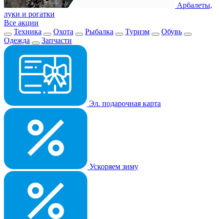
Арбалеты,
луки и рогатки
Все акции
Техника
Охота
Рыбалка
Туризм
Обувь
Одежда
Запчасти
Эл. подарочная карта
Ускоряем зиму