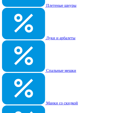
Плетеные шнуры
Луки и арбалеты
Спальные мешки
Манки со скидкой