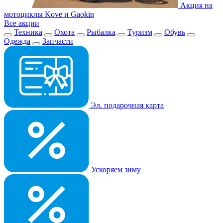
Акция на
мотоциклы Kove и Gaokin
Все акции
Техника
Охота
Рыбалка
Туризм
Обувь
Одежда
Запчасти
Эл. подарочная карта
Ускоряем зиму