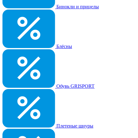
Бинокли и прицелы
Блёсны
Обувь GRISPORT
Плетеные шнуры