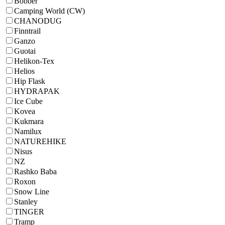
Bobber
Camping World (CW)
CHANODUG
Finntrail
Ganzo
Guotai
Helikon-Tex
Helios
Hip Flask
HYDRAPAK
Ice Cube
Kovea
Kukmara
Namilux
NATUREHIKE
Nisus
NZ
Rashko Baba
Roxon
Snow Line
Stanley
TINGER
Tramp