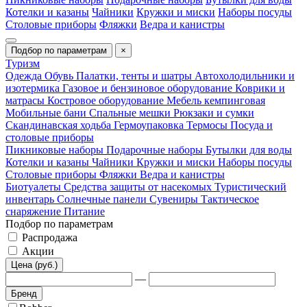
Котелки и казаны
Чайники
Кружки и миски
Наборы посуды
Столовые приборы
Фляжки
Ведра и канистры
Подбор по параметрам
×
Туризм
Одежда
Обувь
Палатки, тенты и шатры
Автохолодильники и
изотермика
Газовое и бензиновое оборудование
Коврики и
матрасы
Костровое оборудование
Мебель кемпинговая
Мобильные бани
Спальные мешки
Рюкзаки и сумки
Скандинавская ходьба
Гермоупаковка
Термосы
Посуда и
столовые приборы
Пикниковые наборы
Подарочные наборы
Бутылки для воды
Котелки и казаны
Чайники
Кружки и миски
Наборы посуды
Столовые приборы
Фляжки
Ведра и канистры
Биотуалеты
Средства защиты от насекомых
Туристический
инвентарь
Солнечные панели
Сувениры
Тактическое
снаряжение
Питание
Подбор по параметрам
Распродажа
Акции
Цена (руб.)
—
Бренд