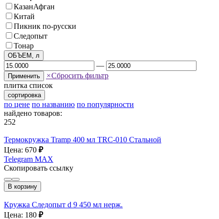
КазанАфган
Китай
Пикник по-русски
Следопыт
Тонар
ОБЪЕМ, л
—
×
Сбросить фильтр
Применить
плитка
список
сортировка
по цене
по названию
по популярности
найдено товаров:
252
Термокружка Tramp 400 мл TRC-010 Стальной
Цена: 670
₽
Telegram
MAX
Скопировать ссылку
В корзину
Кружка Следопыт d 9 450 мл нерж.
Цена: 180
₽