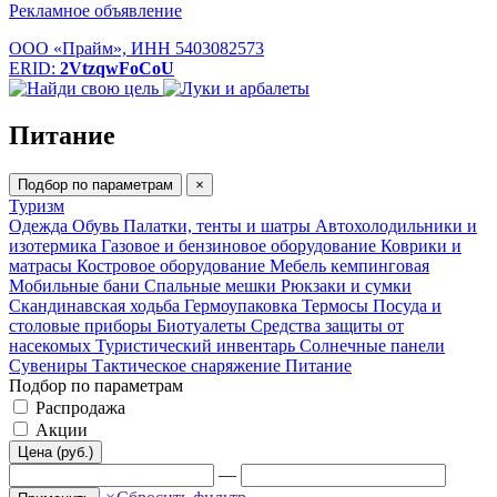
Рекламное объявление
ООО «Прайм», ИНН 5403082573
ERID:
2VtzqwFoCoU
Питание
Подбор по параметрам
×
Туризм
Одежда
Обувь
Палатки, тенты и шатры
Автохолодильники и
изотермика
Газовое и бензиновое оборудование
Коврики и
матрасы
Костровое оборудование
Мебель кемпинговая
Мобильные бани
Спальные мешки
Рюкзаки и сумки
Скандинавская ходьба
Гермоупаковка
Термосы
Посуда и
столовые приборы
Биотуалеты
Средства защиты от
насекомых
Туристический инвентарь
Солнечные панели
Сувениры
Тактическое снаряжение
Питание
Подбор по параметрам
Распродажа
Акции
Цена (руб.)
—