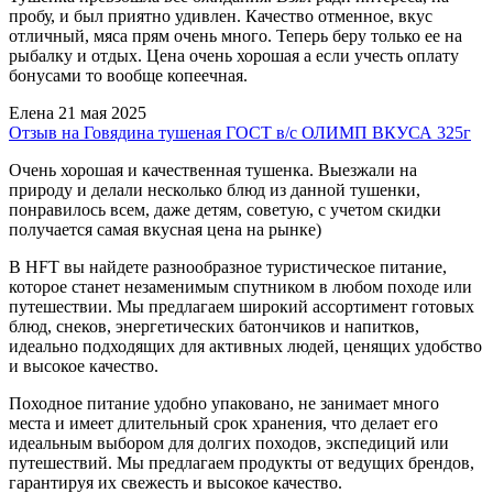
пробу, и был приятно удивлен. Качество отменное, вкус
отличный, мяса прям очень много. Теперь беру только ее на
рыбалку и отдых. Цена очень хорошая а если учесть оплату
бонусами то вообще копеечная.
Елена
21 мая 2025
Отзыв на Говядина тушеная ГОСТ в/с ОЛИМП ВКУСА 325г
Очень хорошая и качественная тушенка. Выезжали на
природу и делали несколько блюд из данной тушенки,
понравилось всем, даже детям, советую, с учетом скидки
получается самая вкусная цена на рынке)
В HFT вы найдете разнообразное туристическое питание,
которое станет незаменимым спутником в любом походе или
путешествии. Мы предлагаем широкий ассортимент готовых
блюд, снеков, энергетических батончиков и напитков,
идеально подходящих для активных людей, ценящих удобство
и высокое качество.
Походное питание удобно упаковано, не занимает много
места и имеет длительный срок хранения, что делает его
идеальным выбором для долгих походов, экспедиций или
путешествий. Мы предлагаем продукты от ведущих брендов,
гарантируя их свежесть и высокое качество.