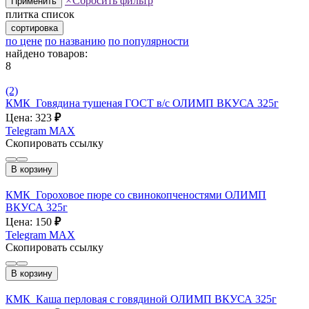
×
Сбросить фильтр
Применить
плитка
список
сортировка
по цене
по названию
по популярности
найдено товаров:
8
(2)
КМК_Говядина тушеная ГОСТ в/с ОЛИМП ВКУСА 325г
Цена: 323
₽
Telegram
MAX
Скопировать ссылку
В корзину
КМК_Гороховое пюре со свинокопченостями ОЛИМП
ВКУСА 325г
Цена: 150
₽
Telegram
MAX
Скопировать ссылку
В корзину
КМК_Каша перловая с говядиной ОЛИМП ВКУСА 325г