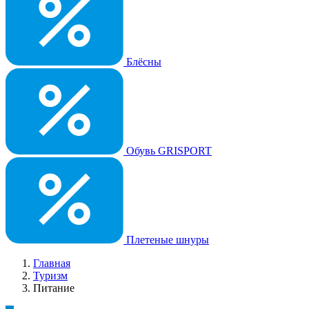
Блёсны
Обувь GRISPORT
Плетеные шнуры
Главная
Туризм
Питание