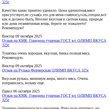
325г
Качество каши приятно удивило. Цена адекватная,мясо
присутствует,не сухая(а это для меня главное),соль,специи,всё
как и должно быть. Вполне вкусная и сытная каша, природе
или дома незаменимая вещь, берите не пожалеете!
Рекомендую!
Виктор
09 октября 2025
Отзыв на КМК_Говядина тушеная ГОСТ в/с ОЛИМП ВКУСА
325г
Тушенка очень хорошая, вкусная, банка полная мяса.
Рекомендую.
Виктор
09 октября 2025
Отзыв на Рулька Фермерская ОЛИМП ВКУСА 325г
Вкусная рулька, минимум жира, много мяса. Очень
понравилась, возьму еще.
Павел
06 октября 2025
Отзыв на КМК_Говядина тушеная ГОСТ в/с ОЛИМП ВКУСА
325г
Тушенка превзошла все ожидания. Взял ради интереса, на