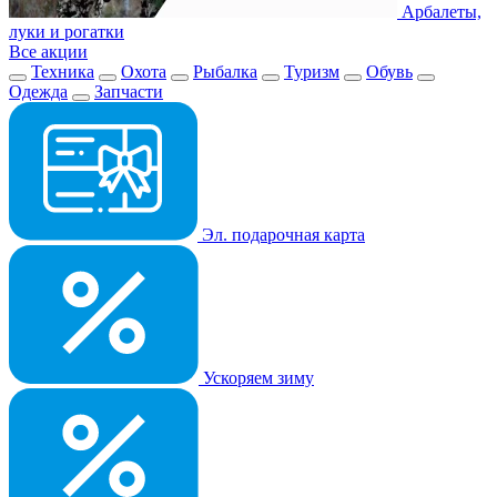
Арбалеты,
луки и рогатки
Все акции
Техника
Охота
Рыбалка
Туризм
Обувь
Одежда
Запчасти
Эл. подарочная карта
Ускоряем зиму