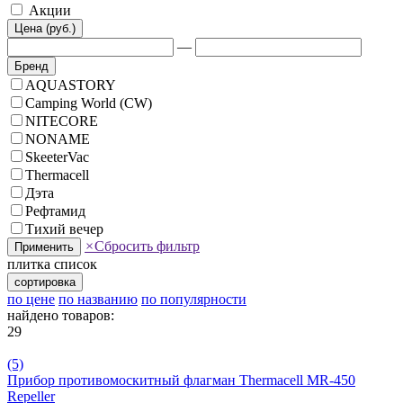
Акции
Цена (руб.)
—
Бренд
AQUASTORY
Camping World (CW)
NITECORE
NONAME
SkeeterVac
Thermacell
Дэта
Рефтамид
Тихий вечер
×
Сбросить фильтр
Применить
плитка
список
сортировка
по цене
по названию
по популярности
найдено товаров:
29
(5)
Прибор противомоскитный флагман Thermacell MR-450
Repeller