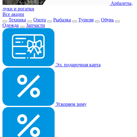
Арбалеты,
луки и рогатки
Все акции
Техника
Охота
Рыбалка
Туризм
Обувь
Одежда
Запчасти
Эл. подарочная карта
Ускоряем зиму