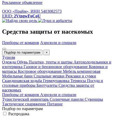
Рекламное объявление
ООО «Прайм», ИНН 5403082573
ERID:
2VtzqwFoCoU
Средства защиты от насекомых
Приборы от комаров
Аэрозоли и спирали
Подбор по параметрам
×
Туризм
Одежда
Обувь
Палатки, тенты и шатры
Автохолодильники и
изотермика
Газовое и бензиновое оборудование
Коврики и
матрасы
Костровое оборудование
Мебель кемпинговая
Мобильные бани
Спальные мешки
Рюкзаки и сумки
Скандинавская ходьба
Гермоупаковка
Термосы
Посуда и
столовые приборы
Биотуалеты
Средства защиты от
насекомых
Приборы от комаров
Аэрозоли и спирали
Туристический инвентарь
Солнечные панели
Сувениры
Тактическое снаряжение
Питание
Подбор по параметрам
Распродажа