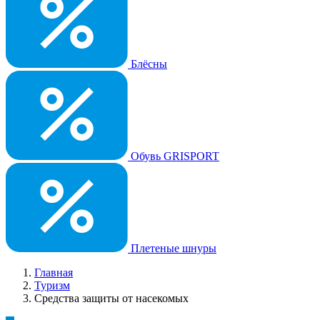
Блёсны
Обувь GRISPORT
Плетеные шнуры
Главная
Туризм
Средства защиты от насекомых