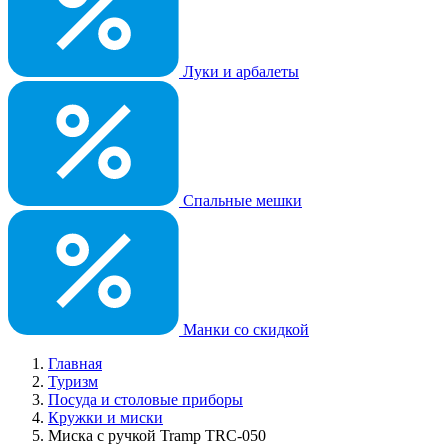
Луки и арбалеты
Спальные мешки
Манки со скидкой
Главная
Туризм
Посуда и столовые приборы
Кружки и миски
Миска с ручкой Tramp TRC-050