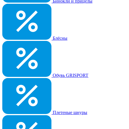
Бинокли и прицелы
Блёсны
Обувь GRISPORT
Плетеные шнуры