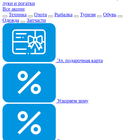
луки и рогатки
Все акции
Техника
Охота
Рыбалка
Туризм
Обувь
Одежда
Запчасти
Эл. подарочная карта
Ускоряем зиму