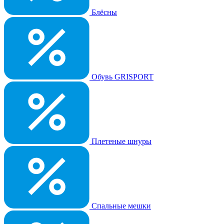
Блёсны
Обувь GRISPORT
Плетеные шнуры
Спальные мешки