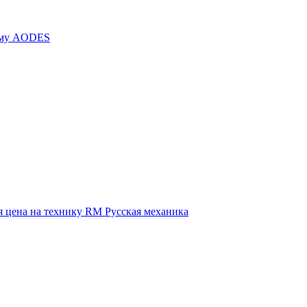
иму AODES
 цена на технику RM Русская механика