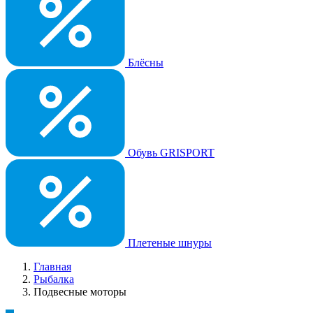
Блёсны
Обувь GRISPORT
Плетеные шнуры
Главная
Рыбалка
Подвесные моторы