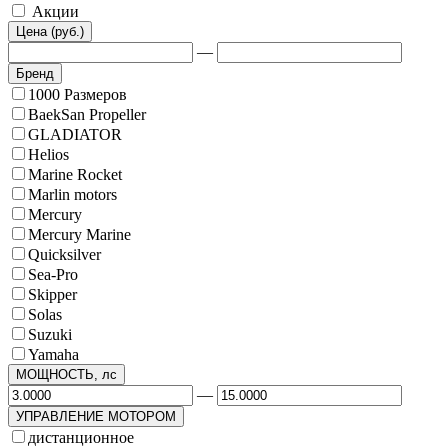
Акции
Цена (руб.)
—
Бренд
1000 Размеров
BaekSan Propeller
GLADIATOR
Helios
Marine Rocket
Marlin motors
Mercury
Mercury Marine
Quicksilver
Sea-Pro
Skipper
Solas
Suzuki
Yamaha
МОЩНОСТЬ, лс
—
УПРАВЛЕНИЕ МОТОРОМ
дистанционное