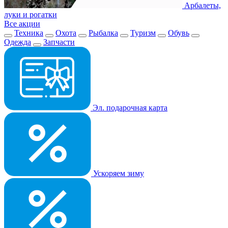
Арбалеты,
луки и рогатки
Все акции
Техника
Охота
Рыбалка
Туризм
Обувь
Одежда
Запчасти
Эл. подарочная карта
Ускоряем зиму