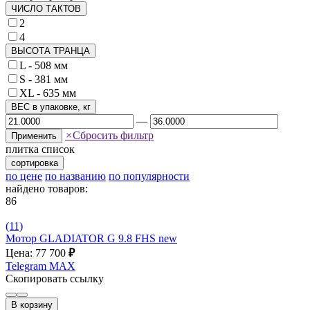
ЧИСЛО ТАКТОВ
2
4
ВЫСОТА ТРАНЦА
L - 508 мм
S - 381 мм
XL - 635 мм
ВЕС в упаковке, кг
—
×
Сбросить фильтр
Применить
плитка
список
сортировка
по цене
по названию
по популярности
найдено товаров:
86
(11)
Мотор GLADIATOR G 9.8 FHS new
Цена: 77 700
₽
Telegram
MAX
Скопировать ссылку
В корзину