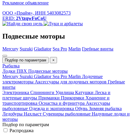
Рекламное объявление
ООО «Прайм», ИНН 5403082573
ERID:
2VtzqwFoCoU
Подвесные моторы
Mercury
Suzuki
Gladiator
Sea Pro
Marlin
Гребные винты
Подбор по параметрам
×
Рыбалка
Лодки ПВХ
Подвесные моторы
Mercury
Suzuki
Gladiator
Sea Pro
Marlin
Лодочные
электромоторы
Аксессуары для лодочных моторов
Гребные
винты
Электроника
Спиннинги
Удилища
Катушки
Леска и
плетеные шнуры
Приманки
Прикормки
Хранение и
транспортировка
Оснастка и фурнитура
Аксессуары
рыболовные
Одежда и экипировка
Обувь
Зимняя рыбалка
Ледобуры
Нахлыст
Сувениры рыболовные
Надувные лодки и
моторы
Подбор по параметрам
Распродажа