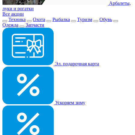
Арбалеты,
луки и рогатки
Все акции
Техника
Охота
Рыбалка
Туризм
Обувь
Одежда
Запчасти
Эл. подарочная карта
Ускоряем зиму