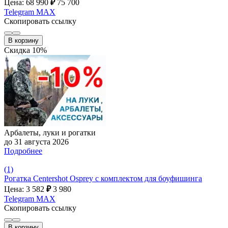
Цена: 68 990
₽
75 700
Telegram
MAX
Скопировать ссылку
В корзину
Скидка 10%
Арбалеты, луки и рогатки
до 31 августа 2026
Подробнее
(1)
Рогатка Centershot Osprey с комплектом для боуфишинга
Цена: 3 582
₽
3 980
Telegram
MAX
Скопировать ссылку
В корзину