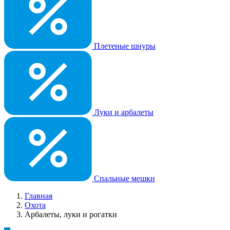
Плетеные шнуры
Луки и арбалеты
Спальные мешки
Главная
Охота
Арбалеты, луки и рогатки