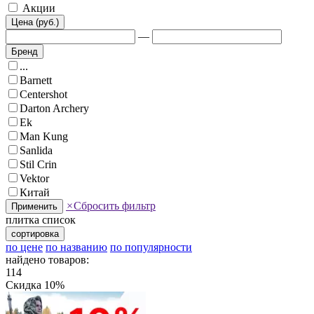
Акции
Цена (руб.)
—
Бренд
...
Barnett
Centershot
Darton Archery
Ek
Man Kung
Sanlida
Stil Crin
Vektor
Китай
×
Сбросить фильтр
Применить
плитка
список
сортировка
по цене
по названию
по популярности
найдено товаров:
114
Скидка 10%