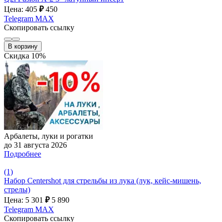
Цена: 405
₽
450
Telegram
MAX
Скопировать ссылку
В корзину
Скидка 10%
Арбалеты, луки и рогатки
до 31 августа 2026
Подробнее
(1)
Набор Centershot для стрельбы из лука (лук, кейс-мишень,
стрелы)
Цена: 5 301
₽
5 890
Telegram
MAX
Скопировать ссылку