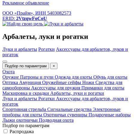
Рекламное объявление
ООО «Прайм», ИНН 5403082573
ERID:
2VtzqwFoCoU
Арбалеты, луки и рогатки
Луки и арбалеты
Рогатки
Аксессуары для арбалетов, луков и
рогаток
Подбор по параметрам
×
Охота
Оружие
Патроны и пули
Одежда для охоты
Обувь для охоты
Оптика
Амуниция
Оружейные сейфы
Ножи
Средства для
самообороны
Аксессуары для оружия
Приманки для охоты
Маскировка и скрадки
Арбалеты, луки и рогатки
Луки и арбалеты
Рогатки
Аксессуары для арбалетов, луков и
рогаток
Спортивная стрельба
Сигнальные средства
Электронные
приборы для охоты
Охотничьи сувениры
Подарочные наборы
Лыжи охотничьи
Подводная охота
Подбор по параметрам
Распродажа