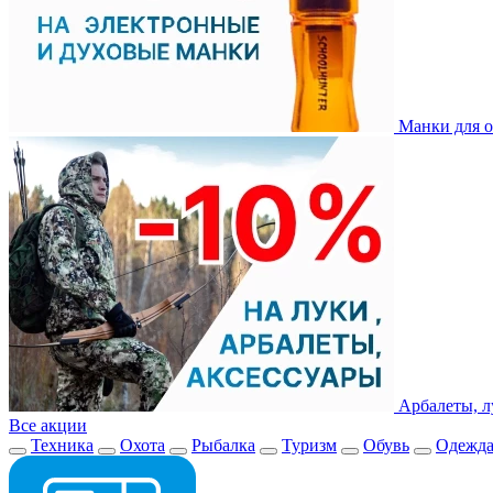
Манки для о
Арбалеты, л
Все акции
Техника
Охота
Рыбалка
Туризм
Обувь
Одежд