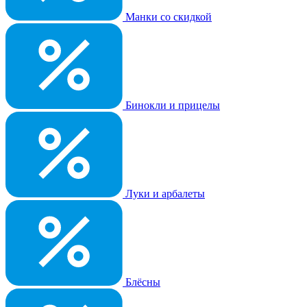
Манки со скидкой
Бинокли и прицелы
Луки и арбалеты
Блёсны