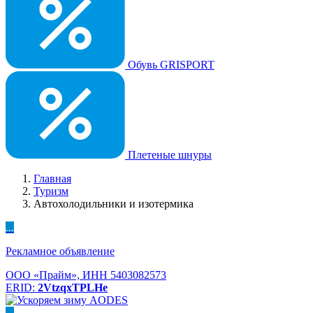
Обувь GRISPORT
Плетеные шнуры
Главная
Туризм
Автохолодильники и изотермика
...
Рекламное объявление
ООО «Прайм», ИНН 5403082573
ERID:
2VtzqxTPLHe
...