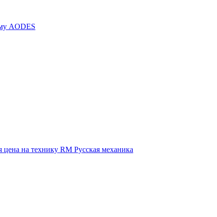
иму AODES
 цена на технику RM Русская механика