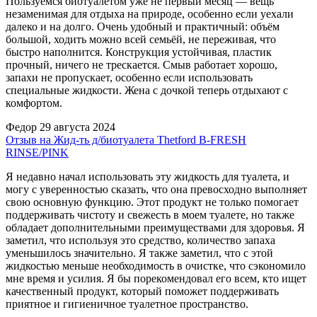
Пользуемся биотуалетом уже не первый месяц — вещь
незаменимая для отдыха на природе, особенно если уехали
далеко и на долго. Очень удобный и практичный: объём
большой, ходить можно всей семьёй, не переживая, что
быстро наполнится. Конструкция устойчивая, пластик
прочный, ничего не трескается. Смыв работает хорошо,
запахи не пропускает, особенно если использовать
специальные жидкости. Жена с дочкой теперь отдыхают с
комфортом.
Федор
29 августа 2024
Отзыв на Жид-ть д/биотуалета Thetford B-FRESH
RINSE/PINK
Я недавно начал использовать эту жидкость для туалета, и
могу с уверенностью сказать, что она превосходно выполняет
свою основную функцию. Этот продукт не только помогает
поддерживать чистоту и свежесть в моем туалете, но также
обладает дополнительными преимуществами для здоровья. Я
заметил, что используя это средство, количество запаха
уменьшилось значительно. Я также заметил, что с этой
жидкостью меньше необходимость в очистке, что сэкономило
мне время и усилия. Я бы порекомендовал его всем, кто ищет
качественный продукт, который поможет поддерживать
приятное и гигиеничное туалетное пространство.