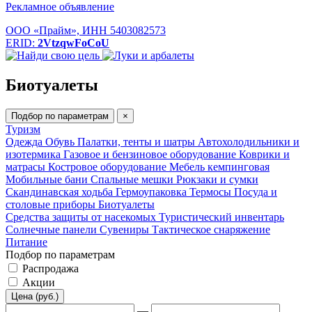
Рекламное объявление
ООО «Прайм», ИНН 5403082573
ERID:
2VtzqwFoCoU
Биотуалеты
Подбор по параметрам
×
Туризм
Одежда
Обувь
Палатки, тенты и шатры
Автохолодильники и
изотермика
Газовое и бензиновое оборудование
Коврики и
матрасы
Костровое оборудование
Мебель кемпинговая
Мобильные бани
Спальные мешки
Рюкзаки и сумки
Скандинавская ходьба
Гермоупаковка
Термосы
Посуда и
столовые приборы
Биотуалеты
Средства защиты от насекомых
Туристический инвентарь
Солнечные панели
Сувениры
Тактическое снаряжение
Питание
Подбор по параметрам
Распродажа
Акции
Цена (руб.)
—