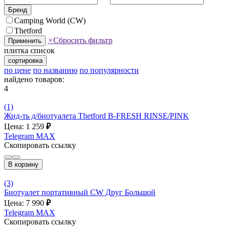
Бренд
Camping World (CW)
Thetford
×
Сбросить фильтр
Применить
плитка
список
сортировка
по цене
по названию
по популярности
найдено товаров:
4
(1)
Жид-ть д/биотуалета Thetford B-FRESH RINSE/PINK
Цена: 1 259
₽
Telegram
MAX
Скопировать ссылку
В корзину
(3)
Биотуалет портативный CW Друг Большой
Цена: 7 990
₽
Telegram
MAX
Скопировать ссылку