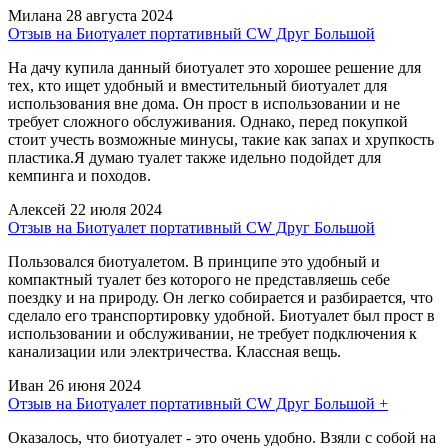
Милана
28 августа 2024
Отзыв на Биотуалет портативный CW Друг Большой
На дачу купила данный биотуалет это хорошее решение для
тех, кто ищет удобный и вместительный биотуалет для
использования вне дома. Он прост в использовании и не
требует сложного обслуживания. Однако, перед покупкой
стоит учесть возможные минусы, такие как запах и хрупкость
пластика.Я думаю туалет также идельно подойдет для
кемпинга и походов.
Алексей
22 июля 2024
Отзыв на Биотуалет портативный CW Друг Большой
Пользовался биотуалетом. В принципе это удобный и
компактный туалет без которого не представляешь себе
поездку и на природу. Он легко собирается и разбирается, что
сделало его транспортировку удобной. Биотуалет был прост в
использовании и обслуживании, не требует подключения к
канализации или электричества. Классная вещь.
Иван
26 июня 2024
Отзыв на Биотуалет портативный CW Друг Большой +
Оказалось, что биотуалет - это очень удобно. Взяли с собой на