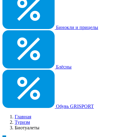
Бинокли и прицелы
Блёсны
Обувь GRISPORT
Главная
Туризм
Биотуалеты