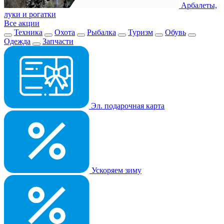
Арбалеты,
луки и рогатки
Все акции
Техника
Охота
Рыбалка
Туризм
Обувь
Одежда
Запчасти
Эл. подарочная карта
Ускоряем зиму