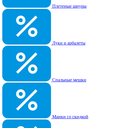
Плетеные шнуры
Луки и арбалеты
Спальные мешки
Манки со скидкой