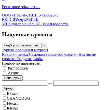
Рекламное объявление
ООО «Прайм», ИНН 5403082573
ERID:
2VtzqwFoCoU
Надувные кровати
Подбор по параметрам
×
Туризм
Коврики и матрасы
Коврики пенки
Самонадувающиеся коврики
Надувные
кровати
Сидушки, хобы
Подбор по параметрам
Распродажа
Акции
Цена (руб.)
—
Бренд
BTrace
CHANODUG
Flextail
Klymit