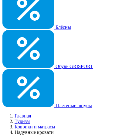
Блёсны
Обувь GRISPORT
Плетеные шнуры
Главная
Туризм
Коврики и матрасы
Надувные кровати