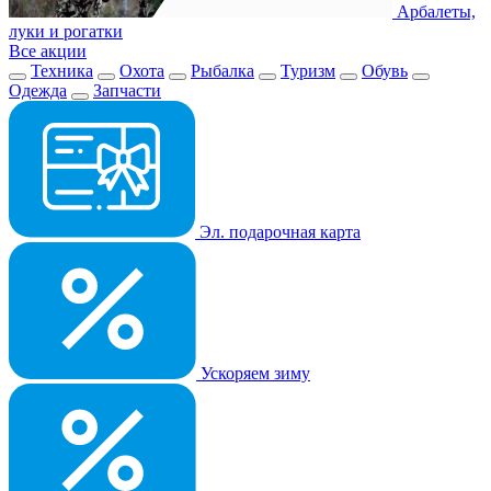
Арбалеты,
луки и рогатки
Все акции
Техника
Охота
Рыбалка
Туризм
Обувь
Одежда
Запчасти
Эл. подарочная карта
Ускоряем зиму