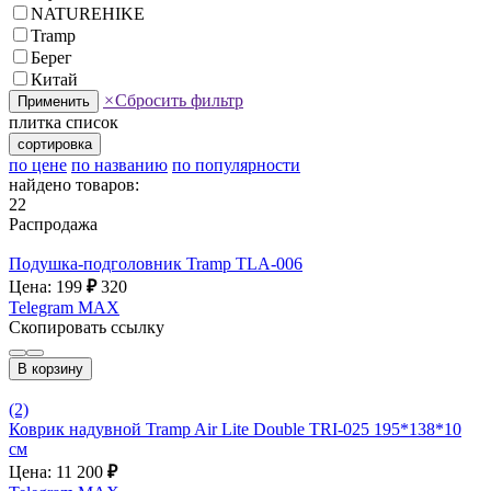
NATUREHIKE
Tramp
Берег
Китай
×
Сбросить фильтр
Применить
плитка
список
сортировка
по цене
по названию
по популярности
найдено товаров:
22
Распродажа
Подушка-подголовник Tramp TLA-006
Цена: 199
₽
320
Telegram
MAX
Скопировать ссылку
В корзину
(2)
Коврик надувной Tramp Air Lite Double TRI-025 195*138*10
см
Цена: 11 200
₽