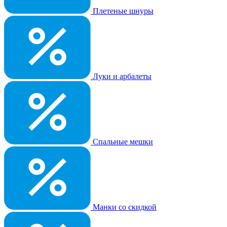
Плетеные шнуры
Луки и арбалеты
Спальные мешки
Манки со скидкой