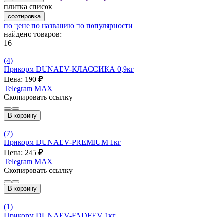
плитка
список
сортировка
по цене
по названию
по популярности
найдено товаров:
16
(4)
Прикорм DUNAEV-КЛАССИКА 0,9кг
Цена: 190
₽
Telegram
MAX
Скопировать ссылку
В корзину
(7)
Прикорм DUNAEV-PREMIUM 1кг
Цена: 245
₽
Telegram
MAX
Скопировать ссылку
В корзину
(1)
Прикорм DUNAEV-FADEEV 1кг