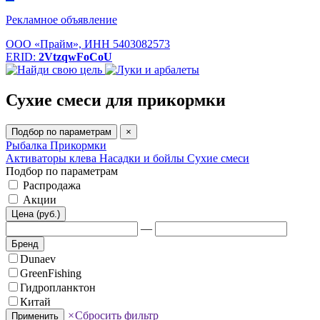
Рекламное объявление
ООО «Прайм», ИНН 5403082573
ERID:
2VtzqwFoCoU
Сухие смеси для прикормки
Подбор по параметрам
×
Рыбалка
Прикормки
Активаторы клева
Насадки и бойлы
Сухие смеси
Подбор по параметрам
Распродажа
Акции
Цена (руб.)
—
Бренд
Dunaev
GreenFishing
Гидропланктон
Китай
×
Сбросить фильтр
Применить