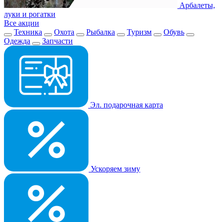
Арбалеты,
луки и рогатки
Все акции
Техника
Охота
Рыбалка
Туризм
Обувь
Одежда
Запчасти
Эл. подарочная карта
Ускоряем зиму