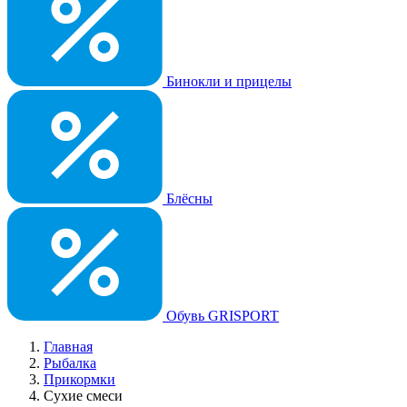
Бинокли и прицелы
Блёсны
Обувь GRISPORT
Главная
Рыбалка
Прикормки
Сухие смеси