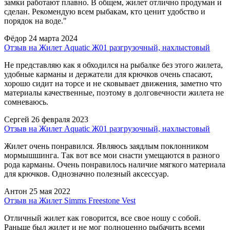
замки работают плавно. В общем, жилет отлично продуман и
сделан. Рекомендую всем рыбакам, кто ценит удобство и
порядок на воде."
Фёдор
24 марта 2024
Отзыв на Жилет Aquatic Ж01 разгрузочный, нахлыстовый
Не представляю как я обходился на рыбалке без этого жилета,
удобные карманы и держатели для крючков очень спасают,
хорошо сидит на торсе и не сковывает движения, заметно что
материалы качественные, поэтому в долговечности жилета не
сомневаюсь.
Сергей
26 февраля 2023
Отзыв на Жилет Aquatic Ж01 разгрузочный, нахлыстовый
Жилет очень понравился. Являюсь заядлым поклонником
мормышшинга. Так вот все мои снасти умещаются в разного
рода карманы. Очень понравилось наличие мягкого материала
для крючков. Однозначно полезный аксессуар.
Антон
25 мая 2022
Отзыв на Жилет Simms Freestone Vest
Отличный жилет как говорится, все свое ношу с собой.
Раньше был жилет и не мог полноценно рыбачить всеми