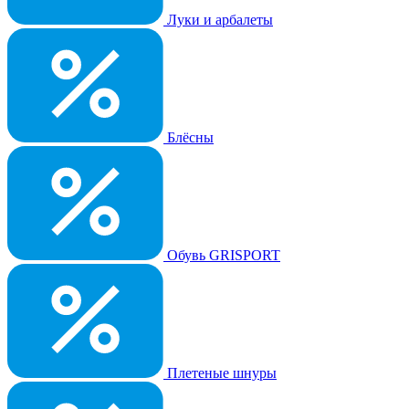
Луки и арбалеты
Блёсны
Обувь GRISPORT
Плетеные шнуры