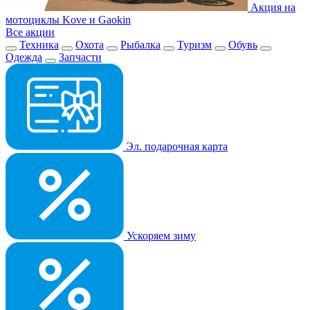
Акция на
мотоциклы Kove и Gaokin
Все акции
Техника
Охота
Рыбалка
Туризм
Обувь
Одежда
Запчасти
Эл. подарочная карта
Ускоряем зиму