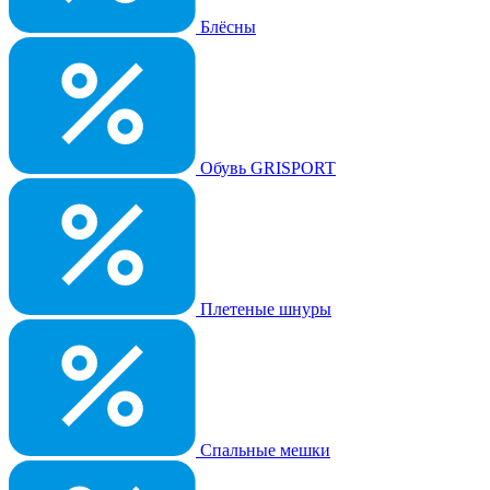
Блёсны
Обувь GRISPORT
Плетеные шнуры
Спальные мешки