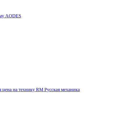
иму AODES
 цена на технику RM Русская механика