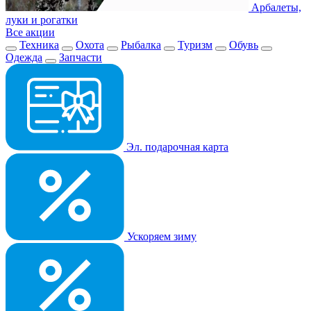
Арбалеты,
луки и рогатки
Все акции
Техника
Охота
Рыбалка
Туризм
Обувь
Одежда
Запчасти
Эл. подарочная карта
Ускоряем зиму