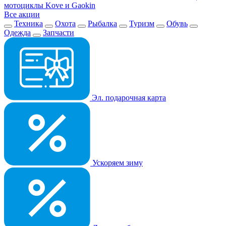
мотоциклы Kove и Gaokin
Все акции
Техника
Охота
Рыбалка
Туризм
Обувь
Одежда
Запчасти
Эл. подарочная карта
Ускоряем зиму