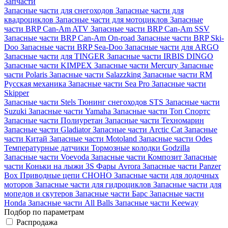
Запчасти
Запасные части для снегоходов
Запасные части для
квадроциклов
Запасные части для мотоциклов
Запасные
части BRP Can-Am ATV
Запасные части BRP Can-Am SSV
Запасные части BRP Can-Am On-road
Запасные части BRP Ski-
Doo
Запасные части BRP Sea-Doo
Запасные части для ARGO
Запасные части для TINGER
Запасные части IRBIS DINGO
Запасные части KIMPEX
Запасные части Mercury
Запасные
части Polaris
Запасные части Salazzking
Запасные части RM
Русская механика
Запасные части Sea Pro
Запасные части
Skipper
Запасные части Stels
Тюнинг снегоходов STS
Запасные части
Suzuki
Запасные части Yamaha
Запасные части Топ Спортс
Запасные части Полиуретан
Запасные части Техномарин
Запасные части Gladiator
Запасные части Arctic Cat
Запасные
части Китай
Запасные части Motoland
Запасные части Odes
Температурные датчики
Тормозные колодки Godzilla
Запасные части Voevoda
Запасные части Композит
Запасные
части Коньки на лыжи 3S
Фары Avrora
Запасные части Panzer
Box
Приводные цепи CHOHO
Запасные части для лодочных
моторов
Запасные части для гидроциклов
Запасные части для
мопедов и скутеров
Запасные части Барс
Запасные части
Honda
Запасные части All Balls
Запасные части Keeway
Подбор по параметрам
Распродажа