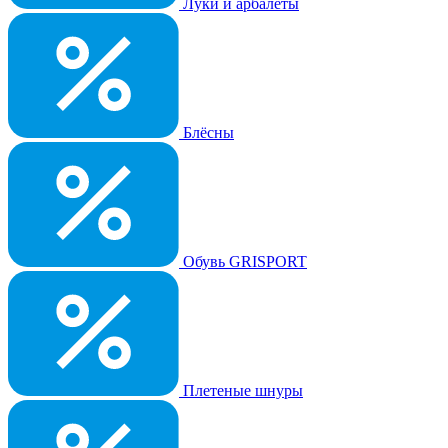
Луки и арбалеты
Блёсны
Обувь GRISPORT
Плетеные шнуры