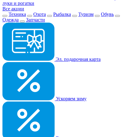
луки и рогатки
Все акции
Техника
Охота
Рыбалка
Туризм
Обувь
Одежда
Запчасти
Эл. подарочная карта
Ускоряем зиму