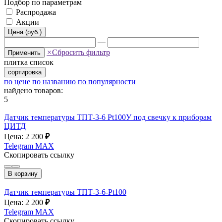
Подбор по параметрам
Распродажа
Акции
Цена (руб.)
—
×
Сбросить фильтр
Применить
плитка
список
сортировка
по цене
по названию
по популярности
найдено товаров:
5
Датчик температуры ТПТ-3-6 Pt100У под свечку к приборам
ЦИТД
Цена: 2 200
₽
Telegram
MAX
Скопировать ссылку
В корзину
Датчик температуры ТПТ-3-6-Pt100
Цена: 2 200
₽
Telegram
MAX
Скопировать ссылку