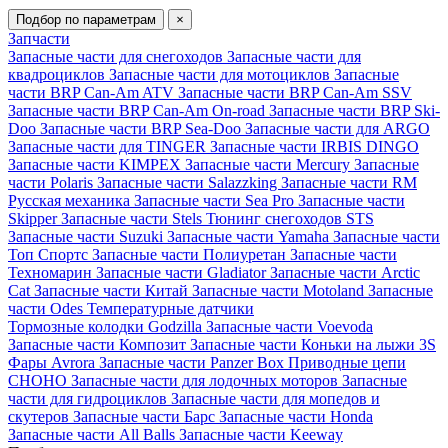
Подбор по параметрам
×
Запчасти
Запасные части для снегоходов
Запасные части для
квадроциклов
Запасные части для мотоциклов
Запасные
части BRP Can-Am ATV
Запасные части BRP Can-Am SSV
Запасные части BRP Can-Am On-road
Запасные части BRP Ski-
Doo
Запасные части BRP Sea-Doo
Запасные части для ARGO
Запасные части для TINGER
Запасные части IRBIS DINGO
Запасные части KIMPEX
Запасные части Mercury
Запасные
части Polaris
Запасные части Salazzking
Запасные части RM
Русская механика
Запасные части Sea Pro
Запасные части
Skipper
Запасные части Stels
Тюнинг снегоходов STS
Запасные части Suzuki
Запасные части Yamaha
Запасные части
Топ Спортс
Запасные части Полиуретан
Запасные части
Техномарин
Запасные части Gladiator
Запасные части Arctic
Cat
Запасные части Китай
Запасные части Motoland
Запасные
части Odes
Температурные датчики
Тормозные колодки Godzilla
Запасные части Voevoda
Запасные части Композит
Запасные части Коньки на лыжи 3S
Фары Avrora
Запасные части Panzer Box
Приводные цепи
CHOHO
Запасные части для лодочных моторов
Запасные
части для гидроциклов
Запасные части для мопедов и
скутеров
Запасные части Барс
Запасные части Honda
Запасные части All Balls
Запасные части Keeway