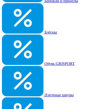
Бинокли и прицелы
Блёсны
Обувь GRISPORT
Плетеные шнуры