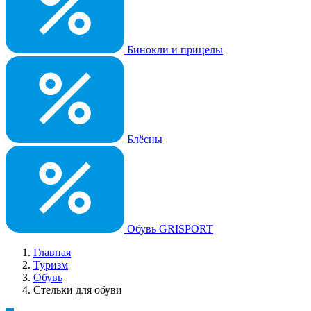
Бинокли и прицелы
Блёсны
Обувь GRISPORT
Главная
Туризм
Обувь
Стельки для обуви