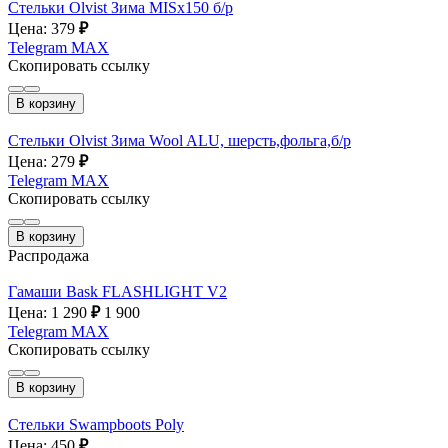
Стельки Olvist Зима MISх150 б/р
Цена: 379
₽
Telegram
MAX
Скопировать ссылку
В корзину
Стельки Olvist Зима Wool ALU, шерсть,фольга,б/р
Цена: 279
₽
Telegram
MAX
Скопировать ссылку
В корзину
Распродажа
Гамаши Bask FLASHLIGHT V2
Цена: 1 290
₽
1 900
Telegram
MAX
Скопировать ссылку
В корзину
Стельки Swampboots Poly
Цена: 450
₽