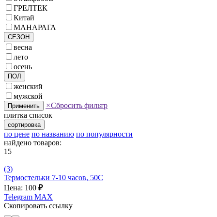
ГРЕЛТЕК
Китай
МАНАРАГА
СЕЗОН
весна
лето
осень
ПОЛ
женский
мужской
×
Сбросить фильтр
Применить
плитка
список
сортировка
по цене
по названию
по популярности
найдено товаров:
15
(3)
Термостельки 7-10 часов, 50С
Цена: 100
₽
Telegram
MAX
Скопировать ссылку