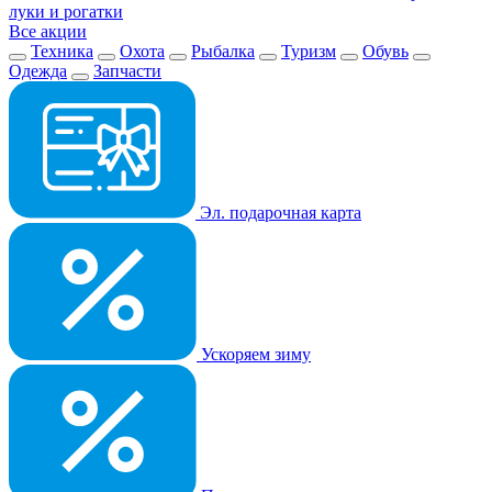
луки и рогатки
Все акции
Техника
Охота
Рыбалка
Туризм
Обувь
Одежда
Запчасти
Эл. подарочная карта
Ускоряем зиму