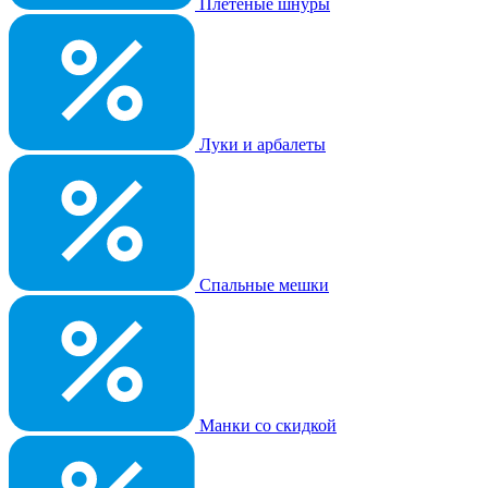
Плетеные шнуры
Луки и арбалеты
Спальные мешки
Манки со скидкой