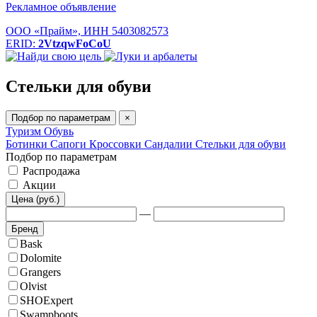
Рекламное объявление
ООО «Прайм», ИНН 5403082573
ERID:
2VtzqwFoCoU
Стельки для обуви
Подбор по параметрам
×
Туризм
Обувь
Ботинки
Сапоги
Кроссовки
Сандалии
Стельки для обуви
Подбор по параметрам
Распродажа
Акции
Цена (руб.)
—
Бренд
Bask
Dolomite
Grangers
Olvist
SHOExpert
Swampboots