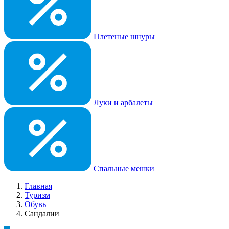
Плетеные шнуры
Луки и арбалеты
Спальные мешки
Главная
Туризм
Обувь
Сандалии