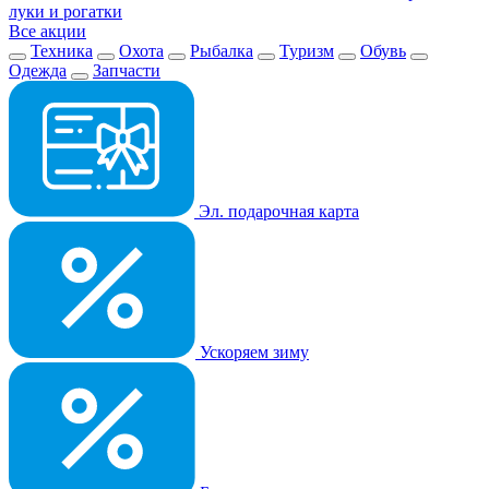
луки и рогатки
Все акции
Техника
Охота
Рыбалка
Туризм
Обувь
Одежда
Запчасти
Эл. подарочная карта
Ускоряем зиму