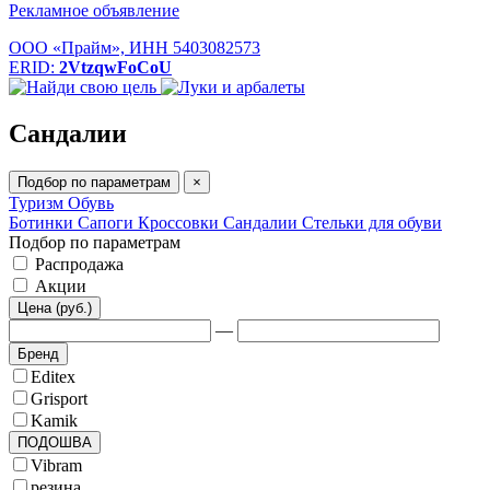
Рекламное объявление
ООО «Прайм», ИНН 5403082573
ERID:
2VtzqwFoCoU
Сандалии
Подбор по параметрам
×
Туризм
Обувь
Ботинки
Сапоги
Кроссовки
Сандалии
Стельки для обуви
Подбор по параметрам
Распродажа
Акции
Цена (руб.)
—
Бренд
Editex
Grisport
Kamik
ПОДОШВА
Vibram
резина