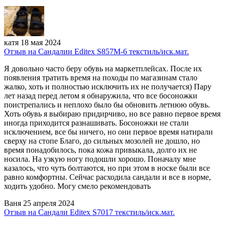
катя
18 мая 2024
Отзыв на Сандалии Editex S857M-6 текстиль/иск.мат.
Я довольно часто беру обувь на маркетплейсах. После их
появления тратить время на походы по магазинам стало
жалко, хоть и полностью исключить их не получается) Пару
лет назад перед летом я обнаружила, что все босоножки
поистрепались и неплохо было бы обновить летнюю обувь.
Хоть обувь я выбираю придирчиво, но все равно первое время
иногда приходится разнашивать. Босоножки не стали
исключением, все бы ничего, но они первое время натирали
сверху на стопе Благо, до сильных мозолей не дошло, но
время понадобилось, пока кожа привыкала, долго их не
носила. На узкую ногу подошли хорошо. Поначалу мне
казалось, что чуть болтаются, но при этом в носке были все
равно комфортны. Сейчас расходила сандали и все в норме,
ходить удобно. Могу смело рекомендовать
Ваня
25 апреля 2024
Отзыв на Сандали Editex S7017 текстиль/иск.мат.