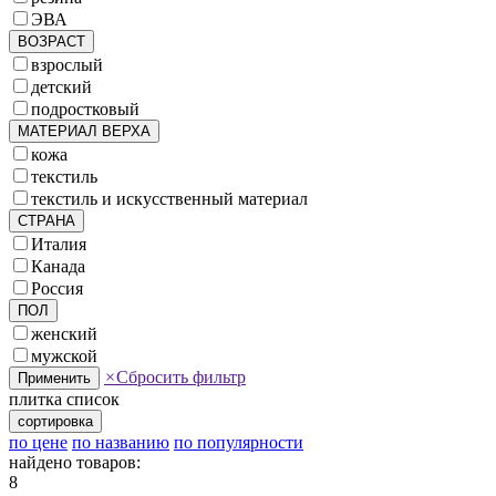
ЭВА
ВОЗРАСТ
взрослый
детский
подростковый
МАТЕРИАЛ ВЕРХА
кожа
текстиль
текстиль и искусственный материал
СТРАНА
Италия
Канада
Россия
ПОЛ
женский
мужской
×
Сбросить фильтр
Применить
плитка
список
сортировка
по цене
по названию
по популярности
найдено товаров:
8