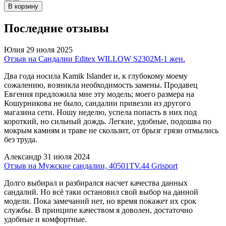
В корзину
Последние отзывы
Юлия
29 июля 2025
Отзыв на Сандалии Editex WILLOW S2302M-1 жен.
Два года носила Kamik Islander и, к глубокому моему
сожалению, возникла необходимость замены. Продавец
Евгения предложила мне эту модель; моего размера на
Кошурникова не было, сандалии привезли из другого
магазина сети. Ношу неделю, успела попасть в них под
короткий, но сильный дождь. Легкие, удобные, подошва по
мокрым камням и траве не скользит, от брызг грязи отмылись
без труда.
Александр
31 июля 2024
Отзыв на Мужские сандалии, 40501TV.44 Grisport
Долго выбирал и разбирался насчет качества данных
сандалий. Но всё таки остановил свой выбор на данной
модели. Пока замечаний нет, но время покажет их срок
службы. В принципе качеством я доволен, достаточно
удобные и комфортные.