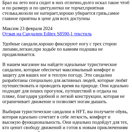
Брал на лето нога сидит в них отлично,долго искал такие чтоб
и по размеру и по цвету,нитки не торчат,приятная
стелька,мозоли не натирает,хорошо убирается грязь,самое
главное приятны в цене для всех доступны
Максим
23 февраля 2024
Отзыв на Сандалии Editex S8590-1 текстиль
Удобные сандали,хорошо фиксируют ногу с трех сторон
липами,легкие,при ходьбе по камням подошва не
продавливается.
В нашем магазине вы найдете идеальные туристические
сандалии, которые обеспечат максимальный комфорт и
защиту для ваших ног в теплую погоду. Эти сандалии
разработаны специально для активных людей, которые любят
путешествовать и проводить время на природе. Они идеально
подходят для пеших прогулок, путешествий и отдыха на
пляже, благодаря удобной и легкой конструкции, которая не
ограничивает движение и позволяет ногам дышать.
Выбирая туристические сандалии в HFT, вы получаете обувь,
которая идеально сочетает в себе легкость, комфорт и
высокую функциональность. Они идеально подойдут для тех,
кто ценит свободу движений и готов к новым приключениям