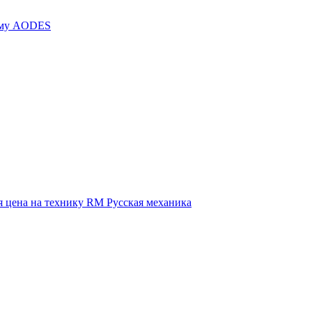
иму AODES
 цена на технику RM Русская механика