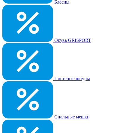
Блёсны
Обувь GRISPORT
Плетеные шнуры
Спальные мешки