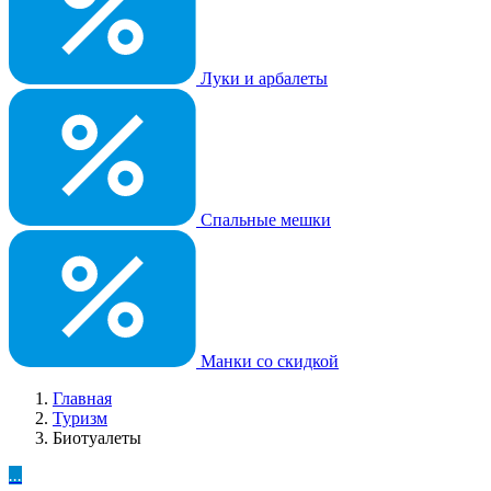
Луки и арбалеты
Спальные мешки
Манки со скидкой
Главная
Туризм
Биотуалеты
...