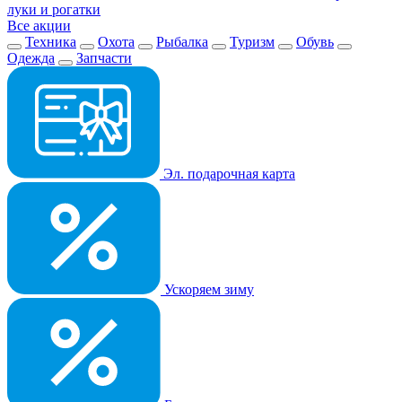
луки и рогатки
Все акции
Техника
Охота
Рыбалка
Туризм
Обувь
Одежда
Запчасти
Эл. подарочная карта
Ускоряем зиму