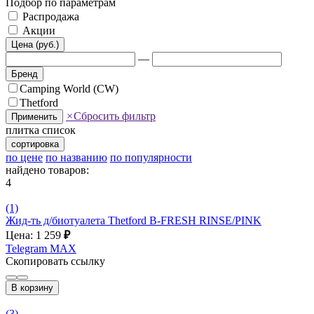
Подбор по параметрам
Распродажа
Акции
Цена (руб.)
—
Бренд
Camping World (CW)
Thetford
×
Сбросить фильтр
Применить
плитка
список
сортировка
по цене
по названию
по популярности
найдено товаров:
4
(1)
Жид-ть д/биотуалета Thetford B-FRESH RINSE/PINK
Цена: 1 259
₽
Telegram
MAX
Скопировать ссылку
В корзину
(3)