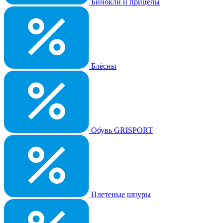
Бинокли и прицелы
Блёсны
Обувь GRISPORT
Плетеные шнуры