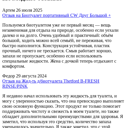
Артем
26 июля 2025
Отзыв на Биотуалет портативный CW Друг Большой +
Пользуемся биотуалетом уже не первый месяц — вещь
незаменимая для отдыха на природе, особенно если уехали
далеко и на долго. Очень удобный и практичный: объём
большой, ходить можно всей семьёй, не переживая, что
быстро наполнится. Конструкция устойчивая, пластик
прочный, ничего не трескается. Смыв работает хорошо,
запахи не пропускает, особенно если использовать
специальные жидкости. Жена с дочкой теперь отдыхают с
комфортом.
Федор
29 августа 2024
Отзыв на Жид-ть д/биотуалета Thetford B-FRESH
RINSE/PINK
Я недавно начал использовать эту жидкость для туалета, и
могу с уверенностью сказать, что она превосходно выполняет
свою основную функцию. Этот продукт не только помогает
поддерживать чистоту и свежесть в моем туалете, но также
обладает дополнительными преимуществами для здоровья. Я
заметил, что используя это средство, количество запаха
уменьшилось значительно. Я также заметил, что с этой