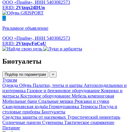
ООО «Прайм», ИНН 5403082573
ERID:
2Vtzqx24DUn
...
Рекламное объявление
ООО «Прайм», ИНН 5403082573
ERID:
2VtzqwFoCoU
Биотуалеты
Подбор по параметрам
×
Туризм
Одежда
Обувь
Палатки, тенты и шатры
Автохолодильники и
изотермика
Газовое и бензиновое оборудование
Коврики и
матрасы
Костровое оборудование
Мебель кемпинговая
Мобильные бани
Спальные мешки
Рюкзаки и сумки
Скандинавская ходьба
Гермоупаковка
Термосы
Посуда и
столовые приборы
Биотуалеты
Средства защиты от насекомых
Туристический инвентарь
Солнечные панели
Сувениры
Тактическое снаряжение
Питание