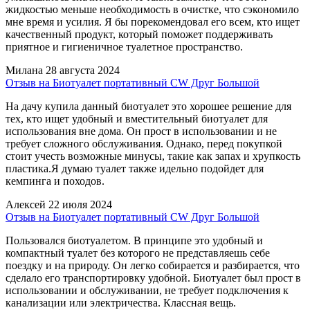
жидкостью меньше необходимость в очистке, что сэкономило
мне время и усилия. Я бы порекомендовал его всем, кто ищет
качественный продукт, который поможет поддерживать
приятное и гигиеничное туалетное пространство.
Милана
28 августа 2024
Отзыв на Биотуалет портативный CW Друг Большой
На дачу купила данный биотуалет это хорошее решение для
тех, кто ищет удобный и вместительный биотуалет для
использования вне дома. Он прост в использовании и не
требует сложного обслуживания. Однако, перед покупкой
стоит учесть возможные минусы, такие как запах и хрупкость
пластика.Я думаю туалет также идельно подойдет для
кемпинга и походов.
Алексей
22 июля 2024
Отзыв на Биотуалет портативный CW Друг Большой
Пользовался биотуалетом. В принципе это удобный и
компактный туалет без которого не представляешь себе
поездку и на природу. Он легко собирается и разбирается, что
сделало его транспортировку удобной. Биотуалет был прост в
использовании и обслуживании, не требует подключения к
канализации или электричества. Классная вещь.