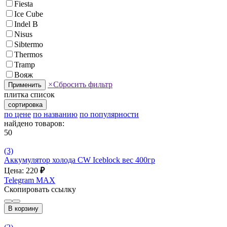
Fiesta
Ice Cube
Indel B
Nisus
Sibtermo
Thermos
Tramp
Вояж
×
Сбросить фильтр
Применить
плитка
список
сортировка
по цене
по названию
по популярности
найдено товаров:
50
(3)
Аккумулятор холода CW Iceblock вес 400гр
Цена: 220
₽
Telegram
MAX
Скопировать ссылку
В корзину