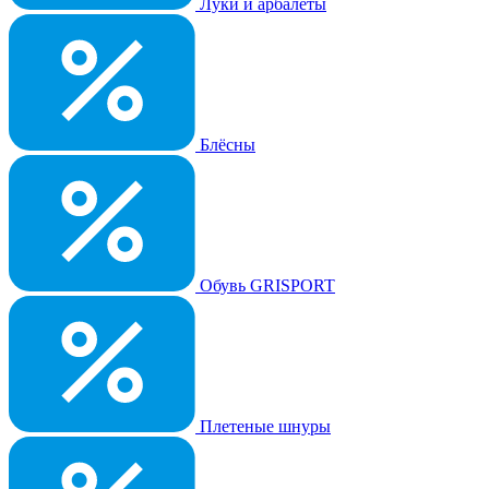
Луки и арбалеты
Блёсны
Обувь GRISPORT
Плетеные шнуры