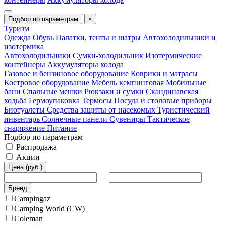
Подбор по параметрам
×
Туризм
Одежда
Обувь
Палатки, тенты и шатры
Автохолодильники и
изотермика
Автохолодильники
Сумки-холодильник
Изотермические
контейнеры
Аккумуляторы холода
Газовое и бензиновое оборудование
Коврики и матрасы
Костровое оборудование
Мебель кемпинговая
Мобильные
бани
Спальные мешки
Рюкзаки и сумки
Скандинавская
ходьба
Гермоупаковка
Термосы
Посуда и столовые приборы
Биотуалеты
Средства защиты от насекомых
Туристический
инвентарь
Солнечные панели
Сувениры
Тактическое
снаряжение
Питание
Подбор по параметрам
Распродажа
Акции
Цена (руб.)
—
Бренд
Campingaz
Camping World (CW)
Coleman