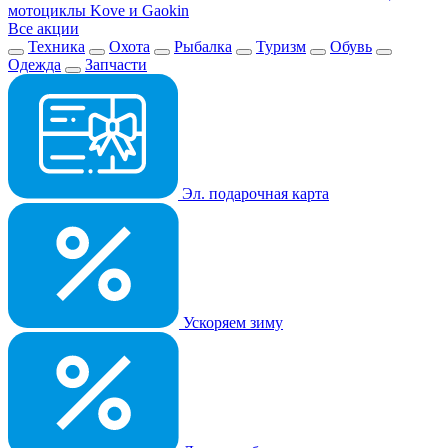
мотоциклы Kove и Gaokin
Все акции
Техника
Охота
Рыбалка
Туризм
Обувь
Одежда
Запчасти
Эл. подарочная карта
Ускоряем зиму