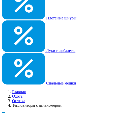
Плетеные шнуры
Луки и арбалеты
Спальные мешки
Главная
Охота
Оптика
Тепловизоры с дальномером