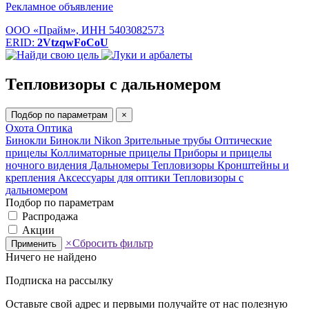
Рекламное объявление
ООО «Прайм», ИНН 5403082573
ERID:
2VtzqwFoCoU
Тепловизоры с дальномером
Подбор по параметрам
×
Охота
Оптика
Бинокли
Бинокли Nikon
Зрительные трубы
Оптические
прицелы
Коллиматорные прицелы
Приборы и прицелы
ночного видения
Дальномеры
Тепловизоры
Кронштейны и
крепления
Аксессуары для оптики
Тепловизоры с
дальномером
Подбор по параметрам
Распродажа
Акции
×
Сбросить фильтр
Применить
Ничего не найдено
Подписка на рассылку
Оставьте свой адрес и первыми получайте от нас полезную