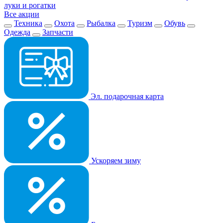
луки и рогатки
Все акции
Техника
Охота
Рыбалка
Туризм
Обувь
Одежда
Запчасти
Эл. подарочная карта
Ускоряем зиму