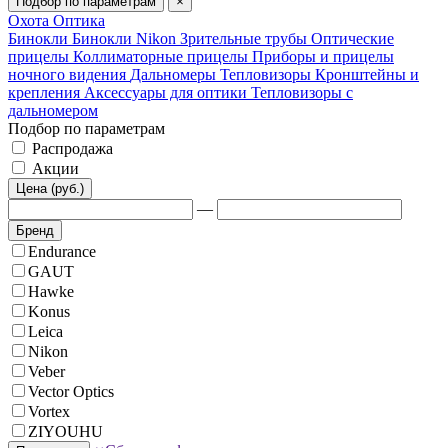
Подбор по параметрам
×
Охота
Оптика
Бинокли
Бинокли Nikon
Зрительные трубы
Оптические
прицелы
Коллиматорные прицелы
Приборы и прицелы
ночного видения
Дальномеры
Тепловизоры
Кронштейны и
крепления
Аксессуары для оптики
Тепловизоры с
дальномером
Подбор по параметрам
Распродажа
Акции
Цена (руб.)
—
Бренд
Endurance
GAUT
Hawke
Konus
Leica
Nikon
Veber
Vector Optics
Vortex
ZIYOUHU