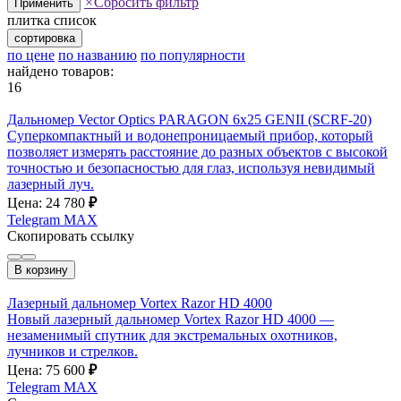
×
Сбросить фильтр
Применить
плитка
список
сортировка
по цене
по названию
по популярности
найдено товаров:
16
Дальномер Vector Optics PARAGON 6x25 GENII (SCRF-20)
Суперкомпактный и водонепроницаемый прибор, который
позволяет измерять расстояние до разных объектов с высокой
точностью и безопасностью для глаз, используя невидимый
лазерный луч.
Цена: 24 780
₽
Telegram
MAX
Скопировать ссылку
В корзину
Лазерный дальномер Vortex Razor HD 4000
Новый лазерный дальномер Vortex Razor HD 4000 —
незаменимый спутник для экстремальных охотников,
лучников и стрелков.
Цена: 75 600
₽
Telegram
MAX