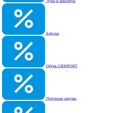
Луки и арбалеты
Блёсны
Обувь GRISPORT
Плетеные шнуры