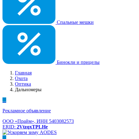
Спальные мешки
Бинокли и прицелы
Главная
Охота
Оптика
Дальномеры
...
Рекламное объявление
ООО «Прайм», ИНН 5403082573
ERID:
2VtzqxTPLHe
...