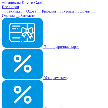
мотоциклы Kove и Gaokin
Все акции
Техника
Охота
Рыбалка
Туризм
Обувь
Одежда
Запчасти
Эл. подарочная карта
Ускоряем зиму