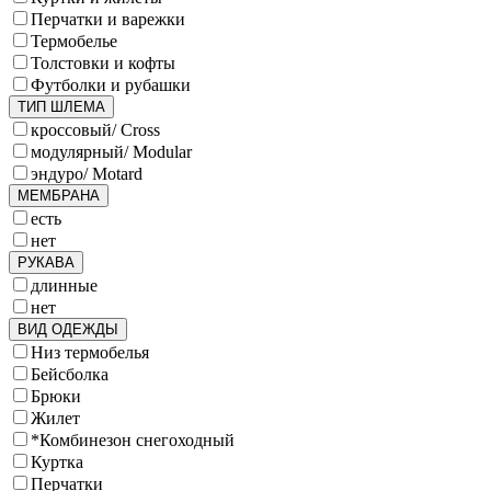
Перчатки и варежки
Термобелье
Толстовки и кофты
Футболки и рубашки
ТИП ШЛЕМА
кроссовый/ Cross
модулярный/ Modular
эндуро/ Motard
МЕМБРАНА
есть
нет
РУКАВА
длинные
нет
ВИД ОДЕЖДЫ
Низ термобелья
Бейсболка
Брюки
Жилет
*Комбинезон снегоходный
Куртка
Перчатки