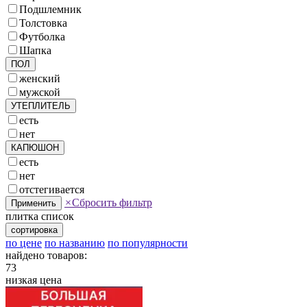
Подшлемник
Толстовка
Футболка
Шапка
ПОЛ
женский
мужской
УТЕПЛИТЕЛЬ
есть
нет
КАПЮШОН
есть
нет
отстегивается
×
Сбросить фильтр
Применить
плитка
список
сортировка
по цене
по названию
по популярности
найдено товаров:
73
низкая цена