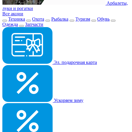
Арбалеты,
луки и рогатки
Все акции
Техника
Охота
Рыбалка
Туризм
Обувь
Одежда
Запчасти
Эл. подарочная карта
Ускоряем зиму