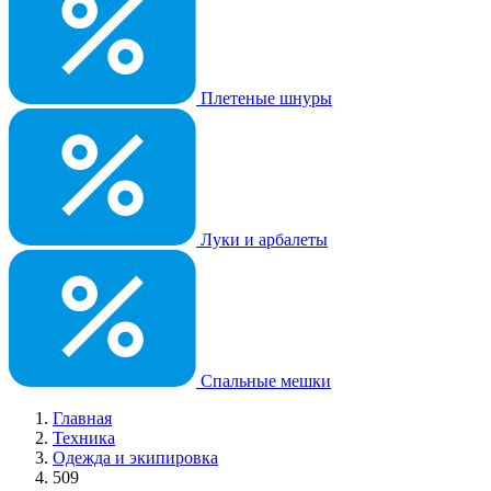
Плетеные шнуры
Луки и арбалеты
Спальные мешки
Главная
Техника
Одежда и экипировка
509