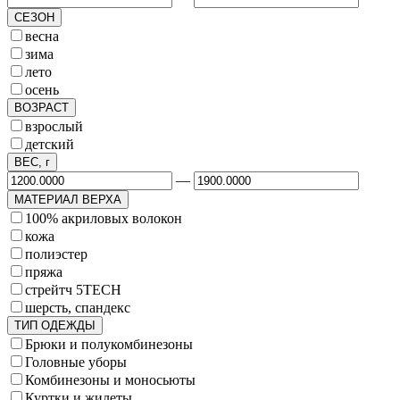
СЕЗОН
весна
зима
лето
осень
ВОЗРАСТ
взрослый
детский
ВЕС, г
—
МАТЕРИАЛ ВЕРХА
100% акриловых волокон
кожа
полиэстер
пряжа
стрейтч 5TECH
шерсть, спандекс
ТИП ОДЕЖДЫ
Брюки и полукомбинезоны
Головные уборы
Комбинезоны и моносьюты
Куртки и жилеты