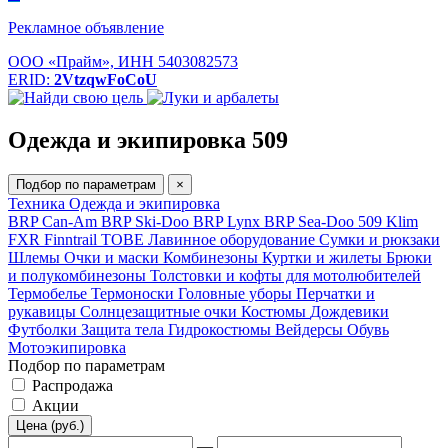
Рекламное объявление
ООО «Прайм», ИНН 5403082573
ERID:
2VtzqwFoCoU
Одежда и экипировка 509
Подбор по параметрам
×
Техника
Одежда и экипировка
BRP Can-Am
BRP Ski-Doo
BRP Lynx
BRP Sea-Doo
509
Klim
FXR
Finntrail
TOBE
Лавинное оборудование
Сумки и рюкзаки
Шлемы
Очки и маски
Комбинезоны
Куртки и жилеты
Брюки
и полукомбинезоны
Толстовки и кофты для мотолюбителей
Термобелье
Термоноски
Головные уборы
Перчатки и
рукавицы
Солнцезащитные очки
Костюмы
Дождевики
Футболки
Защита тела
Гидрокостюмы
Вейдерсы
Обувь
Мотоэкипировка
Подбор по параметрам
Распродажа
Акции
Цена (руб.)
—