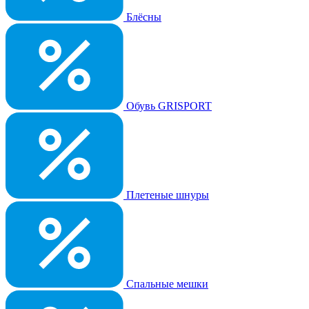
Блёсны
Обувь GRISPORT
Плетеные шнуры
Спальные мешки