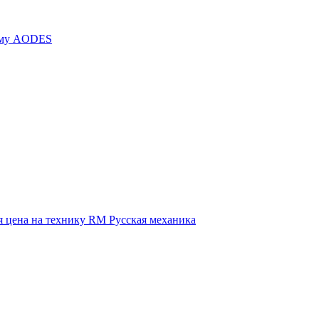
иму AODES
 цена на технику RM Русская механика