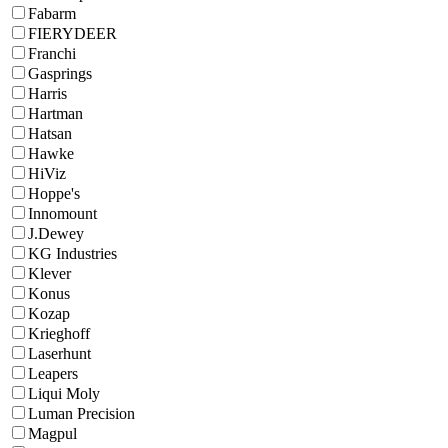
Fabarm
FIERYDEER
Franchi
Gasprings
Harris
Hartman
Hatsan
Hawke
HiViz
Hoppe's
Innomount
J.Dewey
KG Industries
Klever
Konus
Kozap
Krieghoff
Laserhunt
Leapers
Liqui Moly
Luman Precision
Magpul