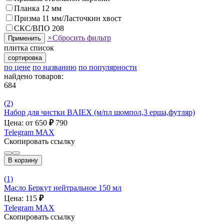
Планка 12 мм
Призма 11 мм/Ласточкин хвост
СКС/ВПО 208
×
Сбросить фильтр
Применить
плитка
список
сортировка
по цене
по названию
по популярности
найдено товаров:
684
(2)
Набор для чистки BAIEX (м/пл шомпол,3 ерша,футляр)
Цена: от 650
₽
790
Telegram
MAX
Скопировать ссылку
В корзину
(1)
Масло Беркут нейтральное 150 мл
Цена: 115
₽
Telegram
MAX
Скопировать ссылку