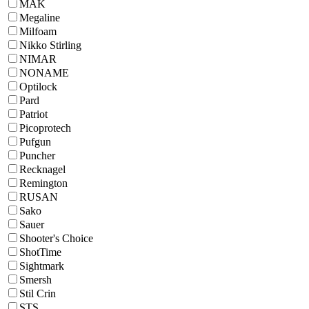
MAK
Megaline
Milfoam
Nikko Stirling
NIMAR
NONAME
Optilock
Pard
Patriot
Picoprotech
Pufgun
Puncher
Recknagel
Remington
RUSAN
Sako
Sauer
Shooter's Choice
ShotTime
Sightmark
Smersh
Stil Crin
STS