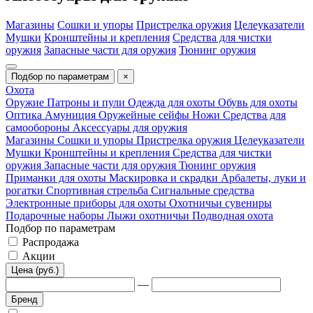
Магазины
Сошки и упоры
Пристрелка оружия
Целеуказатели
Мушки
Кронштейны и крепления
Средства для чистки
оружия
Запасные части для оружия
Тюнинг оружия
Подбор по параметрам
×
Охота
Оружие
Патроны и пули
Одежда для охоты
Обувь для охоты
Оптика
Амуниция
Оружейные сейфы
Ножи
Средства для
самообороны
Аксессуары для оружия
Магазины
Сошки и упоры
Пристрелка оружия
Целеуказатели
Мушки
Кронштейны и крепления
Средства для чистки
оружия
Запасные части для оружия
Тюнинг оружия
Приманки для охоты
Маскировка и скрадки
Арбалеты, луки и
рогатки
Спортивная стрельба
Сигнальные средства
Электронные приборы для охоты
Охотничьи сувениры
Подарочные наборы
Лыжи охотничьи
Подводная охота
Подбор по параметрам
Распродажа
Акции
Цена (руб.)
—
Бренд