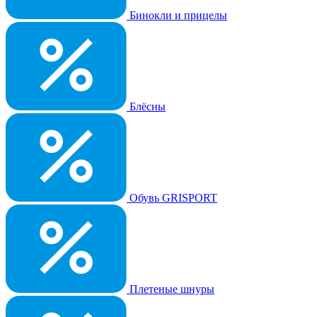
Бинокли и прицелы
Блёсны
Обувь GRISPORT
Плетеные шнуры