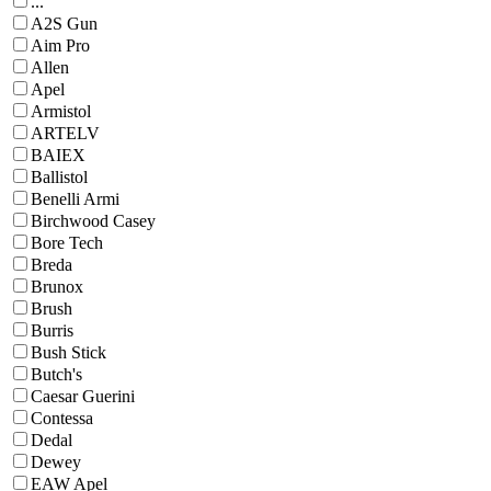
...
A2S Gun
Aim Pro
Allen
Apel
Armistol
ARTELV
BAIEX
Ballistol
Benelli Armi
Birchwood Casey
Bore Tech
Breda
Brunox
Brush
Burris
Bush Stick
Butch's
Caesar Guerini
Contessa
Dedal
Dewey
EAW Apel