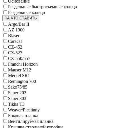
Основание
Раздельные быстросъемные кольца
Раздельные кольца
НА ЧТО СТАВИТЬ
Argo/Bar II
AZ 1900
Blaser
Caracal
CZ-452
CZ-527
CZ-550/557
Franchi Horizon
Mauser M12
Merkel SR1
Remington 700
Sako75/85
Sauer 202
Sauer 303
Tikka T3
Weaver/Picatinny
Боковая планка
Вентилируемая планка
Крышка ствольной коробки