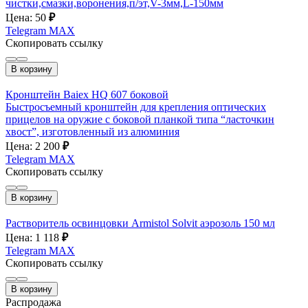
чистки,смазки,воронения,п/эт,V-3мм,L-150мм
Цена: 50
₽
Telegram
MAX
Скопировать ссылку
В корзину
Кронштейн Baiex HQ 607 боковой
Быстросъемный кронштейн для крепления оптических
прицелов на оружие с боковой планкой типа “ласточкин
хвост”, изготовленный из алюминия
Цена: 2 200
₽
Telegram
MAX
Скопировать ссылку
В корзину
Растворитель освинцовки Armistol Solvit аэрозоль 150 мл
Цена: 1 118
₽
Telegram
MAX
Скопировать ссылку
В корзину
Распродажа