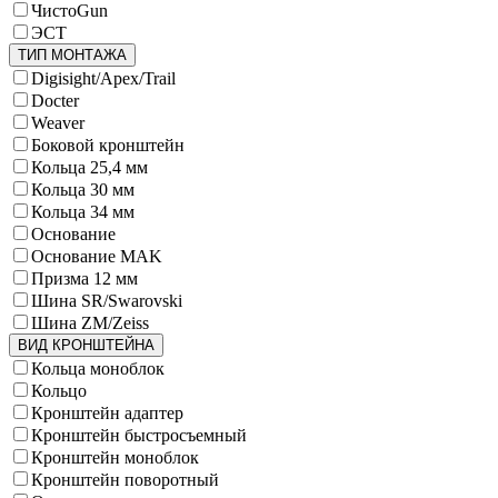
ЧистоGun
ЭСТ
ТИП МОНТАЖА
Digisight/Apex/Trail
Docter
Weaver
Боковой кронштейн
Кольца 25,4 мм
Кольца 30 мм
Кольца 34 мм
Основание
Основание MAK
Призма 12 мм
Шина SR/Swarovski
Шина ZM/Zeiss
ВИД КРОНШТЕЙНА
Кольца моноблок
Кольцо
Кронштейн адаптер
Кронштейн быстросъемный
Кронштейн моноблок
Кронштейн поворотный