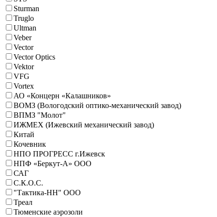
Sturman
Truglo
Ultman
Veber
Vector
Vector Optics
Vektor
VFG
Vortex
АО «Концерн «Калашников»
ВОМЗ (Вологодский оптико-механический завод)
ВПМЗ "Молот"
ИЖМЕХ (Ижевский механический завод)
Китай
Кочевник
НПО ПРОГРЕСС г.Ижевск
НПФ «Беркут-А» ООО
САГ
С.К.О.С.
"Тактика-НН" ООО
Треал
Тюменские аэрозоли