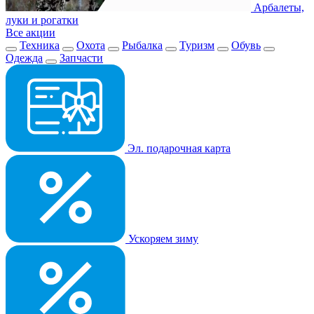
Арбалеты,
луки и рогатки
Все акции
Техника
Охота
Рыбалка
Туризм
Обувь
Одежда
Запчасти
Эл. подарочная карта
Ускоряем зиму